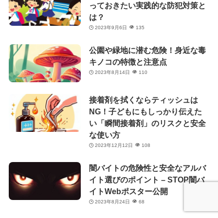
っておきたい実践的な防犯対策と
は？
2023年9月6日
135
公園や緑地に潜む危険！身近な毒
キノコの特徴と注意点
2023年8月14日
110
接着剤を拭くならティッシュは
NG！子どもにもしっかり伝えた
い「瞬間接着剤」のリスクと安全
な使い方
2023年12月12日
108
闇バイトの危険性と安全なアルバ
イト選びのポイント – STOP闇バ
イトWebポスター公開
2023年8月24日
68