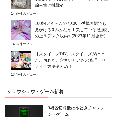
編み物に挑戦💕
14.7k件のビュー
100均アイテムでもOK👀🌟勉強垢でも
見かける❣みんなが工夫している勉強机
の上＆デスク収納✨(2023年11月更新）
14.2k件のビュー
【スクイーズDIY】スクイーズがはげ
た、切れた、穴空いたときの修理、リ
メイク方法まとめ！
13.4k件のビュー
シュウシュウ・ゲーム新着
3桁区切り数はやときチャレン
ジ・ゲーム