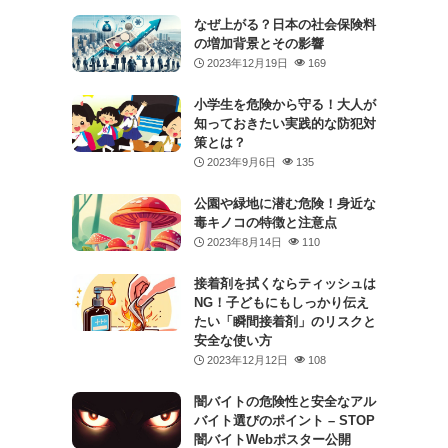
なぜ上がる？日本の社会保険料
の増加背景とその影響
2023年12月19日
169
小学生を危険から守る！大人が
知っておきたい実践的な防犯対
策とは？
2023年9月6日
135
公園や緑地に潜む危険！身近な
毒キノコの特徴と注意点
2023年8月14日
110
接着剤を拭くならティッシュは
NG！子どもにもしっかり伝え
たい「瞬間接着剤」のリスクと
安全な使い方
2023年12月12日
108
闇バイトの危険性と安全なアル
バイト選びのポイント – STOP
闇バイトWebポスター公開