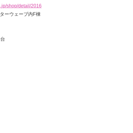
.jp/shop/detail/2016
ンターウェーブ内F棟
0台