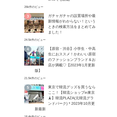
26k件のビュー
ガチャガチャの設置場所や最
新情報がわからない！という
ときの検索方法をまとめてみ
ました！
24.5k件のビュー
【原宿・渋谷】小学生・中高
生におススメ！かわいい原宿
のファッションブランド＆お
店が満載♡【2023年1月更新
版】
21.5k件のビュー
東京で韓流グッズを買うなら
ここ！【韓流ショップin東京
🗼】韓流PLAZA(元韓流グラ
ンドパーク)＊2023年10月更
新最新
18.4k件のビュー