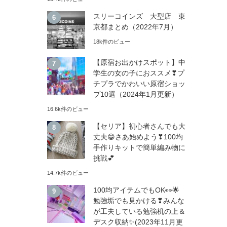
スリーコインズ 大型店 東
京都まとめ（2022年7月）
18k件のビュー
【原宿お出かけスポット】中
学生の女の子におススメ❣プ
チプラでかわいい原宿ショッ
プ10選（2024年1月更新）
16.6k件のビュー
【セリア】初心者さんでも大
丈夫😁さあ始めよう❣100均
手作りキットで簡単編み物に
挑戦💕
14.7k件のビュー
100均アイテムでもOK👀🌟
勉強垢でも見かける❣みんな
が工夫している勉強机の上＆
デスク収納✨(2023年11月更