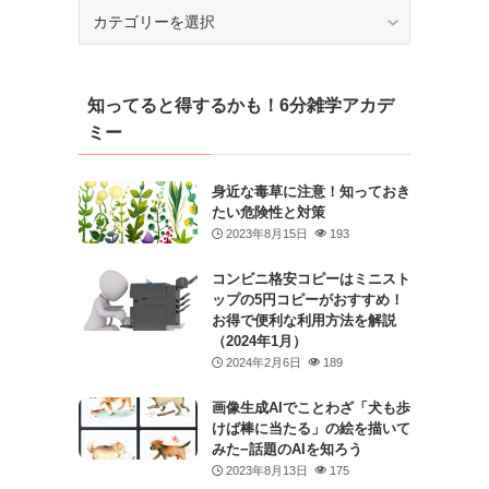
カ
テ
ゴ
リ
知ってると得するかも！6分雑学アカデ
ー
ミー
身近な毒草に注意！知っておき
たい危険性と対策
2023年8月15日
193
コンビニ格安コピーはミニスト
ップの5円コピーがおすすめ！
お得で便利な利用方法を解説
（2024年1月）
2024年2月6日
189
画像生成AIでことわざ「犬も歩
けば棒に当たる」の絵を描いて
みた−話題のAIを知ろう
2023年8月13日
175