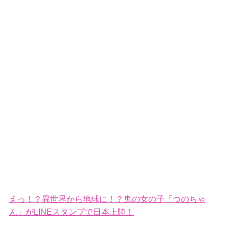
えっ！？異世界から地球に！？鬼の女の子「つのちゃ
ん」がLINEスタンプで日本上陸！