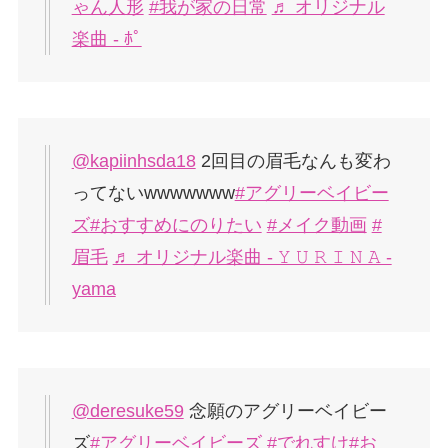
ゃん人形
#我が家の日常
♬ オリジナル
楽曲 - ﾎﾟ
@kapiinhsda18
2回目の眉毛なんも変わ
ってないwwwwwww
#アグリーベイビー
ズ
#おすすめにのりたい
#メイク動画
#
眉毛
♬ オリジナル楽曲 - 𝚈 𝚄 𝚁 𝙸 𝙽 𝙰 -
yama
@deresuke59
念願のアグリーベイビー
ズ
#アグリーベイビーズ
#でれすけ
#お