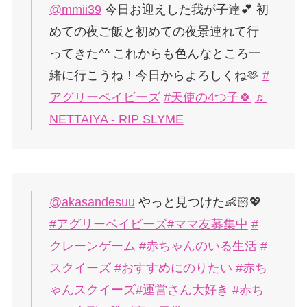
@mmii39
今日お迎えした我が子達💕 初
めての夜ご飯と初めての夜景連れて行
ってきた^^ これからも色んなところ一
緒に行こうね！今日からよろしくね🫶
#
アグリーベイビーズ
#天使の4つ子🍀
♬
NETTAIYA - RIP SLYME
@akasandesuu
やっと見つけた👶🏻💖
#アグリーベイビーズ
#ママ友募集中
#
クレーンゲーム
#赤ちゃんのいる生活
#
スクイーズ
#おすすめにのりたい
#赤ち
ゃんスクイーズ
#運営さん大好き
#赤ち