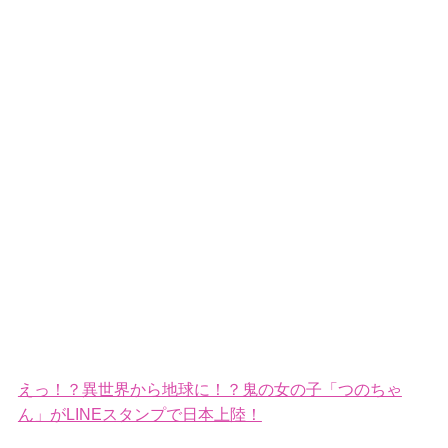
えっ！？異世界から地球に！？鬼の女の子「つのちゃ
ん」がLINEスタンプで日本上陸！