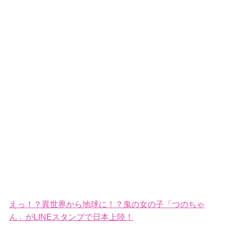
えっ！？異世界から地球に！？鬼の女の子「つのちゃ
ん」がLINEスタンプで日本上陸！