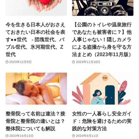
今を生きる日本人がおさえ
【公園のトイレや温泉旅行
ておきたい日本の社会を表
であなたも被害者に？】他
す●●世代 - 団塊世代、バ
人事じゃない！隠しカメラ
ブル世代、氷河期世代、Z
による盗撮から身を守る方
世代
法まとめ（2023年11月版）
2023年12月5日
2023年11月18日
整骨院って名前は違法？接
女性の一人暮らし安全ガイ
骨院と整骨院の違いとは？
ド：危険を避けるための実
整体院についても解説
践的な対策方法
2023年10月13日
2023年9月11日