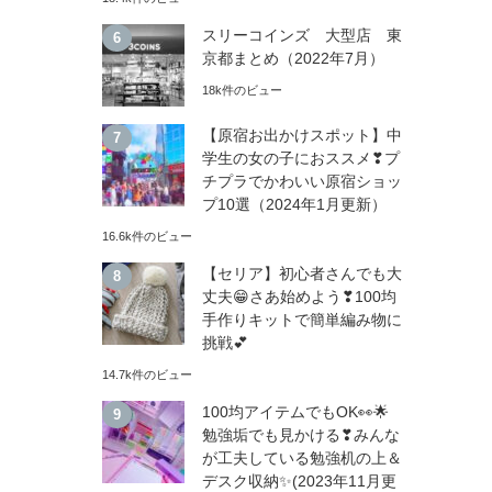
スリーコインズ 大型店 東
京都まとめ（2022年7月）
18k件のビュー
【原宿お出かけスポット】中
学生の女の子におススメ❣プ
チプラでかわいい原宿ショッ
プ10選（2024年1月更新）
16.6k件のビュー
【セリア】初心者さんでも大
丈夫😁さあ始めよう❣100均
手作りキットで簡単編み物に
挑戦💕
14.7k件のビュー
100均アイテムでもOK👀🌟
勉強垢でも見かける❣みんな
が工夫している勉強机の上＆
デスク収納✨(2023年11月更