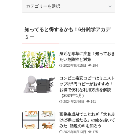
カ
テ
ゴ
リ
知ってると得するかも！6分雑学アカデ
ー
ミー
身近な毒草に注意！知っておき
たい危険性と対策
2023年8月15日
194
コンビニ格安コピーはミニスト
ップの5円コピーがおすすめ！
お得で便利な利用方法を解説
（2024年1月）
2024年2月6日
191
画像生成AIでことわざ「犬も歩
けば棒に当たる」の絵を描いて
みた−話題のAIを知ろう
2023年8月13日
175