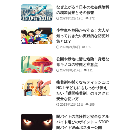
なぜ上がる？日本の社会保険料
の増加背景とその影響
2023年12月19日
172
小学生を危険から守る！大人が
知っておきたい実践的な防犯対
策とは？
2023年9月6日
135
公園や緑地に潜む危険！身近な
毒キノコの特徴と注意点
2023年8月14日
111
接着剤を拭くならティッシュは
NG！子どもにもしっかり伝え
たい「瞬間接着剤」のリスクと
安全な使い方
2023年12月12日
108
闇バイトの危険性と安全なアル
バイト選びのポイント – STOP
闇バイトWebポスター公開