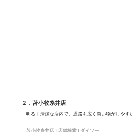
２．苫小牧糸井店
明るく清潔な店内で、通路も広く買い物がしやす
苫小牧糸井店 | 店舗検索 | ダイソー