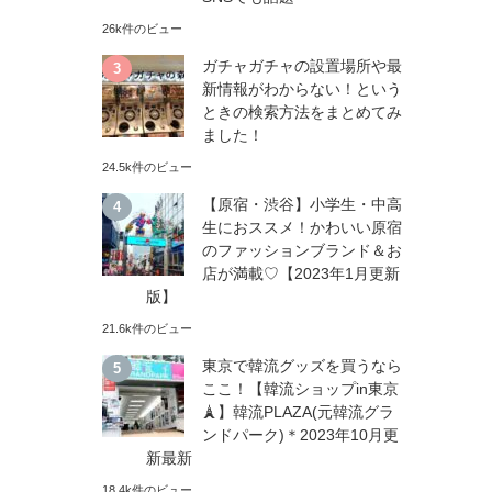
26k件のビュー
ガチャガチャの設置場所や最
新情報がわからない！という
ときの検索方法をまとめてみ
ました！
24.5k件のビュー
【原宿・渋谷】小学生・中高
生におススメ！かわいい原宿
のファッションブランド＆お
店が満載♡【2023年1月更新
版】
21.6k件のビュー
東京で韓流グッズを買うなら
ここ！【韓流ショップin東京
🗼】韓流PLAZA(元韓流グラ
ンドパーク)＊2023年10月更
新最新
18.4k件のビュー