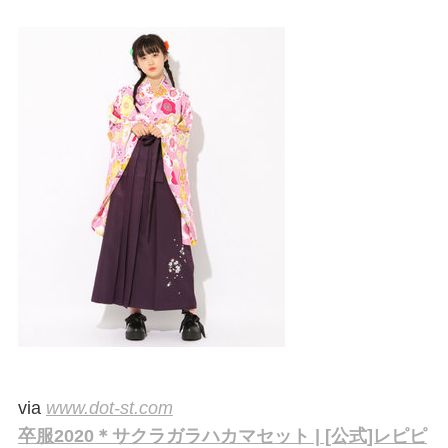
via
www.dot-st.com
卒服2020＊サクラガラハカマセット | [公式]レピピ