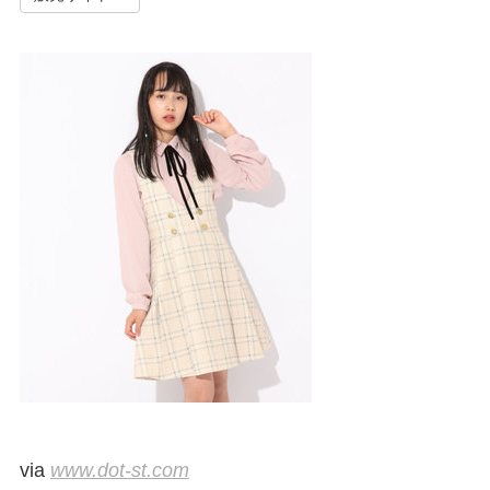
via
www.dot-st.com