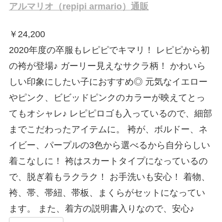
アルマリオ（repipi armario）通販
￥
24,200
2020年度の卒服もレピピでキマリ！ レピピから初
の袴が登場♪ ガーリー見えなサクラ柄！ かわいら
しい印象にしたい子におすすめ◎ 元気なイエロー
やピンク、ビビッドピンクのカラーが映えてとっ
てもオシャレ♪ レピピロゴも入っているので、細部
までこだわったアイテムに。 袴が、ボルドー、ネ
イビー、パープルの3色から選べるから自分らしい
着こなしに！ 袴はスカートタイプになっているの
で、脱ぎ着もラクラク！ お手洗いも安心！ 着物、
袴、帯、帯紐、帯板、まくらがセットになってい
ます。 また、着方の説明書入りなので、安心♪