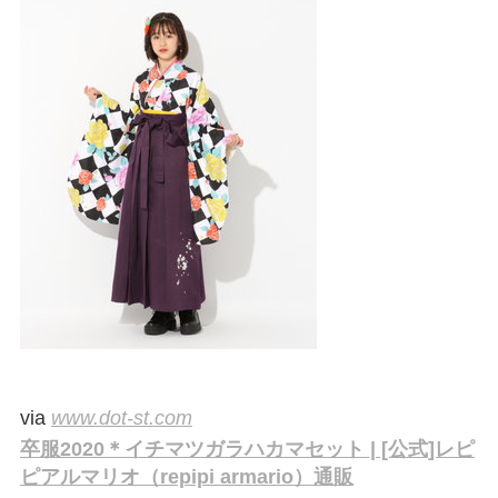
via
www.dot-st.com
卒服2020＊イチマツガラハカマセット | [公式]レピ
ピアルマリオ（repipi armario）通販