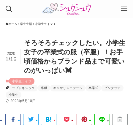
ホーム
学生生活
小学生ライフ
そろそろチェックしたい。小学生
女子の卒業式の服（卒服）！お手
2020
1/16
頃価格からブランド品まで可愛い
のがいっぱい💓
小学生ライフ
ラブトキシック
卒服
キャサリンコテージ
卒業式
ピンクラテ
小学生
2023年5月10日