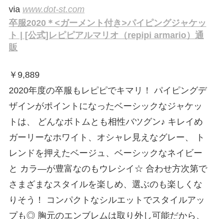
via
www.dot-st.com
卒服2020＊<ガーメント付き>パイピングジャケッ
ト | [公式]レピピアルマリオ（repipi armario）通
販
￥
9,889
2020年度の卒服もレピピでキマリ！ パイピングデ
ザインがポイントになったベーシックなジャケッ
トは、 どんなボトムとも相性バツグン♪ キレイめ
ガーリーなホワイト、オシャレ見えなグレー、 ト
レンドを押えたベージュ、ベーシックなネイビー
と カラ―が豊富なのもウレシイ☆ 合わせ方次第で
さまざまなスタイルを楽しめ、選ぶのも楽しくな
りそう！ コンパクトなシルエットでスタイルアッ
プも◎ 胸元のエンブレムは取り外し可能だから、