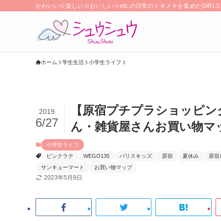
かわいい☆楽しい☆おいしい☆etc.の日常のトキメキを集めたGIR
ホーム
学生生活
小学生ライフ
【原宿プチプラショッピン
2019
6/27
ん・雑貨屋さんお買い物マ
小学生ライフ
ピンクラテ
WEGO135
パリスキッズ
原宿
夏休み
原宿
サンキューマート
お買い物マップ
2023年5月9日