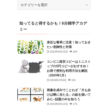
カ
テ
ゴ
リ
知ってると得するかも！6分雑学アカデ
ー
ミー
身近な毒草に注意！知っておき
たい危険性と対策
2023年8月15日
194
コンビニ格安コピーはミニスト
ップの5円コピーがおすすめ！
お得で便利な利用方法を解説
（2024年1月）
2024年2月6日
191
画像生成AIでことわざ「犬も歩
けば棒に当たる」の絵を描いて
みた−話題のAIを知ろう
2023年8月13日
175