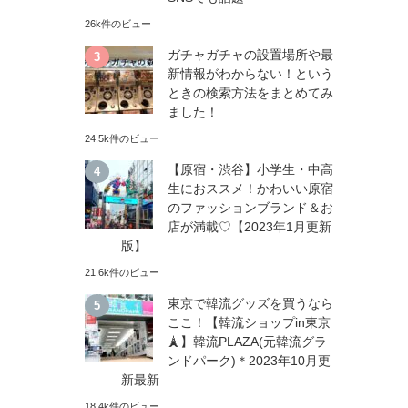
26k件のビュー
ガチャガチャの設置場所や最
新情報がわからない！という
ときの検索方法をまとめてみ
ました！
24.5k件のビュー
【原宿・渋谷】小学生・中高
生におススメ！かわいい原宿
のファッションブランド＆お
店が満載♡【2023年1月更新
版】
21.6k件のビュー
東京で韓流グッズを買うなら
ここ！【韓流ショップin東京
🗼】韓流PLAZA(元韓流グラ
ンドパーク)＊2023年10月更
新最新
18.4k件のビュー