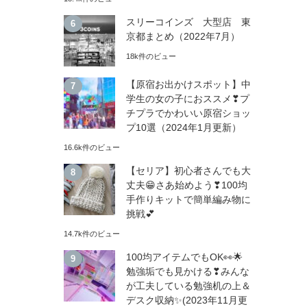
スリーコインズ 大型店 東
京都まとめ（2022年7月）
18k件のビュー
【原宿お出かけスポット】中
学生の女の子におススメ❣プ
チプラでかわいい原宿ショッ
プ10選（2024年1月更新）
16.6k件のビュー
【セリア】初心者さんでも大
丈夫😁さあ始めよう❣100均
手作りキットで簡単編み物に
挑戦💕
14.7k件のビュー
100均アイテムでもOK👀🌟
勉強垢でも見かける❣みんな
が工夫している勉強机の上＆
デスク収納✨(2023年11月更