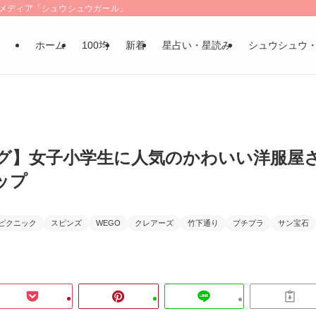
LSメディア「シュウシュウガール」
ホーム
100均
新着
星占い・星読み
シュウシュウ
グ】女子小学生に人気のかわいい洋服屋
ップ
ピクニック
スピンズ
WEGO
クレアーズ
竹下通り
プチプラ
サン宝石