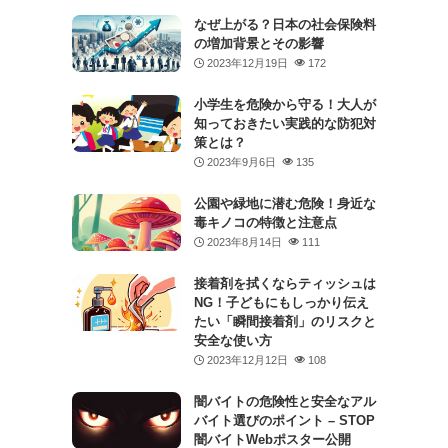
なぜ上がる？日本の社会保険料
の増加背景とその影響
2023年12月19日
172
小学生を危険から守る！大人が
知っておきたい実践的な防犯対
策とは？
2023年9月6日
135
公園や緑地に潜む危険！身近な
毒キノコの特徴と注意点
2023年8月14日
111
接着剤を拭くならティッシュは
NG！子どもにもしっかり伝え
たい「瞬間接着剤」のリスクと
安全な使い方
2023年12月12日
108
闇バイトの危険性と安全なアル
バイト選びのポイント – STOP
闇バイトWebポスター公開