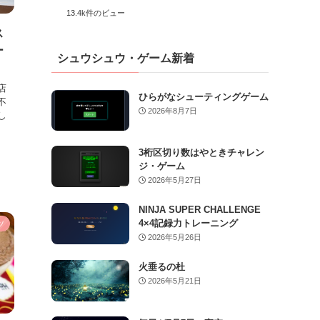
13.4k件のビュー
ス
ー
シュウシュウ・ゲーム新着
店
ひらがなシューティングゲーム
不
2026年8月7日
し
3桁区切り数はやときチャレン
ジ・ゲーム
2026年5月27日
NINJA SUPER CHALLENGE
4×4記録力トレーニング
ツ
2026年5月26日
火垂るの杜
2026年5月21日