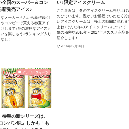
い全国のスーパー＆コン
い♪限定アイスクリーム
る新発売アイス♪
ここ最近は、冬のアイスクリーム売り上げ
のびています。温かいお部屋でいただく冷
なメーカーさんから新作続々!!
いアイスクリームは、極上の時間に浸れま
ーやコンビニで買える春夏アイ
よね♪そんな冬のアイスクリームについて
けします♪冬の濃厚なアイスと
気の秘密や2016年～2017年おススメ商品
いを楽しもう♪ランキング入り
紹介します♪
いなし！
2016年12月26日
グルメ・スイーツ
！待望の新シリーズは、
メロンパン味』しかも「も