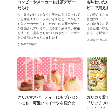
コンビニやメーカーも抹茶デザート
も味わいた
だらけ！
ビニで買え
今、日本だけじゃなく世界的にも注目されて
この春さまざま
いる抹茶！スイーツやアイスなど、コンビニ
全国のスーパ
や各メーカーからもこだわりの抹茶デザート
スの魅力をお届
が発売されています。ほろ苦く薫り高い抹茶
はまた違う味わ
を使った、是非とも食べておきたい！デザー
すること間違
トの新商品をまとめました！
2017年4月10日
2017年5月8日
グルメ・スイーツ
クリスマスパーティーにもプレゼン
ガリガリ君
トにも！可愛いスイーツを紹介☆
『リッチ 