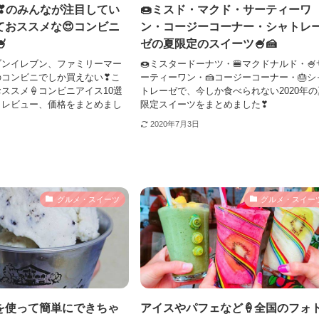
年夏❣のみんなが注目してい
🍩ミスド・マクド・サーティーワ
ておススメな😍コンビニ
ン・コージーコーナー・シャトレ

ゼの夏限定のスイーツ🍧🍰
ブンイレブン、ファミリーマー
🍩ミスタードーナツ・🍔マクドナルド・🍧
のコンビニでしか買えない❣こ
ーティーワン・🍰コージーコーナー・🎂シ
ススメ🍦コンビニアイス10選
トレーゼで、今しか食べられない2020年の
とレビュー、価格をまとめまし
限定スイーツをまとめました❣
2020年7月3日
グルメ・スイーツ
グルメ・スイー
を使って簡単にできちゃ
アイスやパフェなど🍦全国のフォ