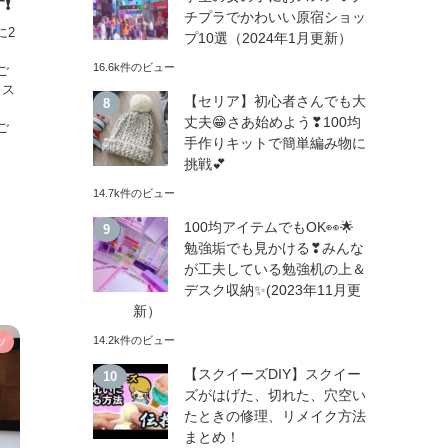
️
チプラでかわいい原宿ショッ
に2
プ10選（2024年1月更新）
16.6k件のビュー
ご
イス
【セリア】初心者さんでも大
な
丈夫😁さあ始めよう❣100均
ご
手作りキットで簡単編み物に
挑戦💕
14.7k件のビュー
100均アイテムでもOK👀🌟
勉強垢でも見かける❣みんな
が工夫している勉強机の上＆
デスク収納✨(2023年11月更
新）
14.2k件のビュー
ツ
【スクイーズDIY】スクイー
ズがはげた、切れた、穴空い
たときの修理、リメイク方法
まとめ！