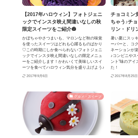
【2017年ハロウィン】フォトジェニ
チョコミン
ックでインスタ映え間違いなしの秋
ちゃう♪チ
限定スイーツをご紹介🎃
リン・ドリ
かぼちゃやさつまいも、マロンなど秋の味覚
暑い夏にスッ
を使ったスイーツはどれも心躍るものばかり
ーバーと、コ
♡この時期にしか食べられないフォトジェニ
ネーションが楽
ックでインスタ映え間違いなしの限定メニュ
♪コンビニやス
ーをご紹介します！かわいくて美味しいスイ
ント”味のアイ
ーツを食べてハロウィン気分を盛り上げよう♪
た！
2017年9月6日
2017年8月25日
グルメ・スイーツ