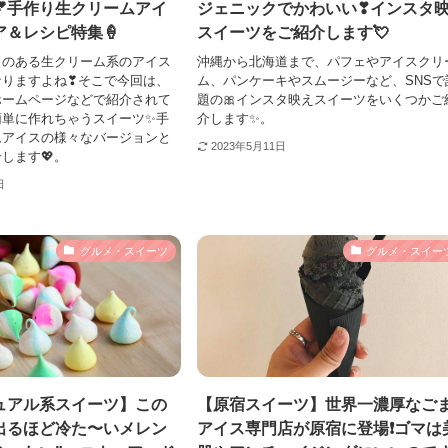
💕手作り生クリームアイ
ジェニックでかわいい❣インスタ
＆レシピ特集🍦
スイーツをご紹介します💘
クのある生クリーム系のアイス
沖縄から北海道まで、パフェやアイスクリ
なりますよね❣そこで今回は、
ム、パンケーキやスムージーなど、SNSで
ホームページなどで紹介されて
題の🎀インスタ映えスイーツをいくつかご
簡単に作れちゃうスイーツ✨手
介します✨。
ムアイスの様々なバージョンと
2023年5月11日
します💖。
日
グルメ・スイーツ
グルメ・スイー
ュアル系スイーツ】この
【原宿スイーツ】世界一濃厚なご
出るほど冷た〜いメレン
アイス専門店が原宿に登場❗️ゴマは