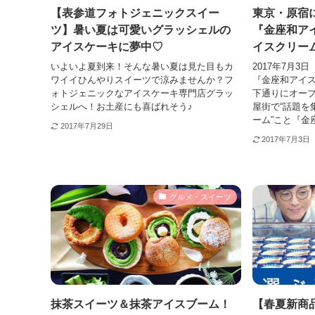
【表参道フォトジェニックスイー
東京・原宿
ツ】暑い夏は可愛いグラッシェルの
『金座和ア
アイスケーキに夢中♡
イスクリー
いよいよ夏到来！そんな暑い夏は見た目もカ
2017年7月
ワイイひんやりスイーツで涼みませんか？フ
『金座和アイス
ォトジェニックなアイスケーキ専門店グラッ
下通りにオー
シェルへ！お土産にも喜ばれそう♪
屋街で“話題を
ーム”こと『金
2017年7月29日
2017年7月3日
グルメ・スイーツ
抹茶スイーツ＆抹茶アイスブーム！
【春夏新商