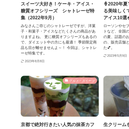
スイーツ大好き！ケーキ・アイス・
🍦2020
糖質オフシリーズ シャトレーゼ特
る美味しく
集（2022年9月）
アイス10選
みなさんご存じのシャトレーゼですが、洋菓
ローソンやセ
子・和菓子・アイスなどたくさんの商品があ
トなど、全国
りますよね。 更に糖質オフシリーズもあるの
の夏、話題のお
で、ダイエット中の方にも最適！ 季節限定商
の、販売店舗
品も目が離せませんよ～！ 今回は、シャトレ
た💕。
ーゼ特集です。
2023年5月9日
2023年8月8日
グルメ・スイーツ
京都で絶対行きたい人気の抹茶カフ
生クリーム