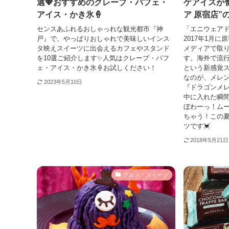
選💖おすすめのクレープ・パフェ・
ゲアイスが
アイス・かき氷🍦
ア 原宿店”
センスあふれるおしゃっれな観光都市『神
「エニウェアドア（
戸』で、やっぱりおしゃれで美味しいインス
2017年1月
タ映えスイーツに出会えるカフェやスタンド
メディアで取
を10選ご紹介します✨人気はクレープ・パフ
す。海外で流
ェ・アイス・かき氷🍦お試しください！
という新感覚
なのが、メレ
2023年5月10日
『ドラゴンメレ
中に入れた瞬
ぼわーっ！ム
ちゃう！この
ツです💓
2018年5月21日
グルメ・スイーツ