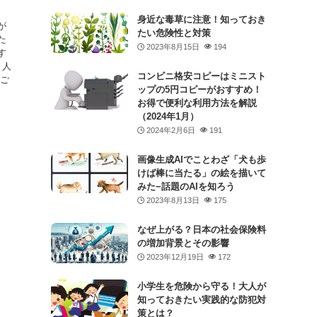
身近な毒草に注意！知っておき
が
たい危険性と対策
た
2023年8月15日
194
す
、人
コンビニ格安コピーはミニスト
をご
ップの5円コピーがおすすめ！
お得で便利な利用方法を解説
（2024年1月）
2024年2月6日
191
画像生成AIでことわざ「犬も歩
けば棒に当たる」の絵を描いて
みた−話題のAIを知ろう
2023年8月13日
175
なぜ上がる？日本の社会保険料
の増加背景とその影響
2023年12月19日
172
小学生を危険から守る！大人が
知っておきたい実践的な防犯対
策とは？