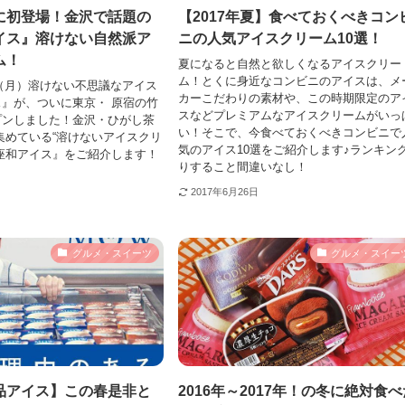
に初登場！金沢で話題の
【2017年夏】食べておくべきコン
イス』溶けない自然派ア
ニの人気アイスクリーム10選！
ム！
夏になると自然と欲しくなるアイスクリー
ム！とくに身近なコンビニのアイスは、メ
3日（月）溶けない不思議なアイス
カーこだわりの素材や、この時期限定のア
』が、ついに東京・ 原宿の竹
スなどプレミアムなアイスクリームがいっ
プンしました！金沢・ひがし茶
い！そこで、今食べておくべきコンビニで
集めている“溶けないアイスクリ
気のアイス10選をご紹介します♪ランキン
座和アイス』をご紹介します！
りすること間違いなし！
2017年6月26日
グルメ・スイーツ
グルメ・スイー
品アイス】この春是非と
2016年～2017年！の冬に絶対食