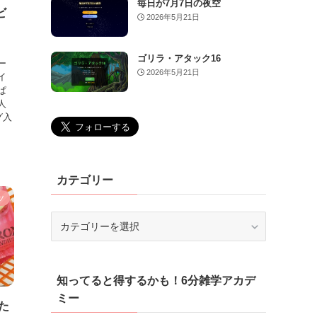
毎日が7月7日の夜空
ビ
2026年5月21日
ゴリラ・アタック16
ー
2026年5月21日
イ
ぱ
人
グ入
カテゴリー
ツ
カ
テ
ゴ
リ
知ってると得するかも！6分雑学アカデ
ー
ミー
べた