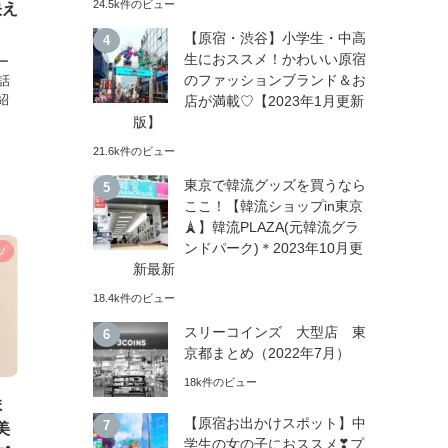
24.5k件のビュー
映え
【原宿・渋谷】小学生・中高
生におススメ！かわいい原宿
ー
のファッションブランド＆お
話
紹
店が満載♡【2023年1月更新
版】
21.6k件のビュー
東京で韓流グッズを買うなら
ここ！【韓流ショップin東京
🗼】韓流PLAZA(元韓流グラ
ンドパーク)＊2023年10月更
ツ
新最新
18.4k件のビュー
スリーコインズ 大型店 東
京都まとめ（2022年7月）
18k件のビュー
ま
【原宿お出かけスポット】中
美
学生の女の子におススメ❣プ