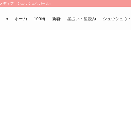
LSメディア「シュウシュウガール」
ホーム
100均
新着
星占い・星読み
シュウシュウ