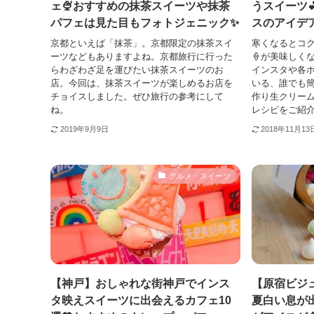
ェ🍨おすすめの抹茶スイーツや抹茶
うスイーツ
パフェは見た目もフォトジェニック✨
スのアイデア
京都といえば「抹茶」。京都限定の抹茶スイ
寒くなるとコ
ーツなどもありますよね。京都旅行に行った
🍦が美味しく
らわざわざ足を運びたい抹茶スイーツのお
インスタや各
店。今回は、抹茶スイーツが楽しめるお店を
いる、誰でも
チョイスしました。ぜひ旅行の参考にして
作り生クリー
ね。
レシピをご紹介
2019年9月9日
2018年11月13
グルメ・スイーツ
【神戸】おしゃれな街神戸でインス
【原宿ビジ
タ映えスイーツに出会えるカフェ10
夏白い息が