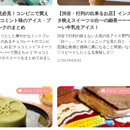
党必見！コンビニで買え
【渋谷・行列の出来るお店】イン
ョコミント味のアイス・プ
タ映えスイーツ☆白一の細長ーー
ンクのまとめ
ーい牛乳生アイス！
キリとした爽やかなミントフレ
渋谷で行列の絶えない人気の生アイス専門
クのあるチョコレートのコンビ
「白一」。フォトジェニックな見た目と、
しめる“チョコミント”スイーツ
思議な食感と後味に虜になること間違いな
ーパーで買えちゃう“チョコミ
♡リピートしたくなる美味しさ♡
スやスイーツをまとめてみまし
2017年8月3日
グルメ・スイーツ
グルメ・スイー