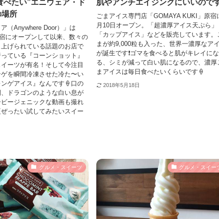
食べたい”エニウェア・ド
肌やアンチエイジングにいいのです❗
の場所
ごまアイス専門店「GOMAYA KUKI」原宿
月10日オープン。「超濃厚アイス天ぷら」
Anywhere Door）」は
「カップアイス」などを販売しています。
に原宿にオープンして以来、数々の
まが約9,000粒も入った、世界一濃厚なア
り上げられている話題のお店で
が誕生です❗️ゴマを食べると肌がキレイに
行っている『コーンショット』
る、シミが減って白い肌になるので、濃厚
スイーツが有名！そして今注目
まアイスは毎日食べたいくらいです🍦
ンゲを瞬間冷凍させた冷た〜い
ンゲアイス』なんです🍦口の
2018年5月18日
間、ドラゴンのような白い息が
ービージェニックな動画も撮れ
夏ぜったい試してみたいスイー
グルメ・スイーツ
グルメ・スイー