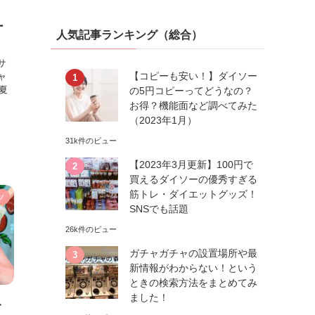
ー
人気記事ランキング（総合）
サ
【コピーも安い！】ダイソー
ャ
夏
の5円コピーってどうなの？
お得？機能面など調べてみた
（2023年1月）
31k件のビュー
【2023年3月更新】100円で
買えるダイソーの優秀すぎる
筋トレ・ダイエットグッズ！
ツ
SNSでも話題
26k件のビュー
ガチャガチャの設置場所や最
新情報がわからない！という
ときの検索方法をまとめてみ
ました！
ト