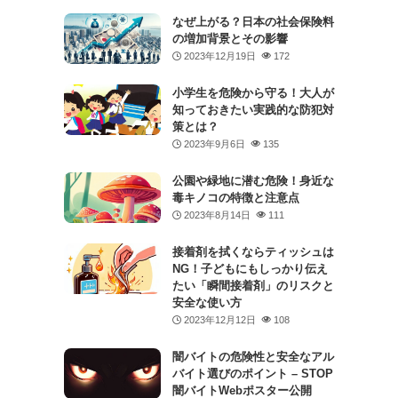
なぜ上がる？日本の社会保険料
の増加背景とその影響
2023年12月19日
172
小学生を危険から守る！大人が
知っておきたい実践的な防犯対
策とは？
2023年9月6日
135
公園や緑地に潜む危険！身近な
毒キノコの特徴と注意点
2023年8月14日
111
接着剤を拭くならティッシュは
NG！子どもにもしっかり伝え
たい「瞬間接着剤」のリスクと
安全な使い方
2023年12月12日
108
闇バイトの危険性と安全なアル
バイト選びのポイント – STOP
闇バイトWebポスター公開