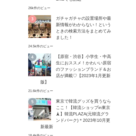
26k件のビュー
ガチャガチャの設置場所や最
新情報がわからない！という
ときの検索方法をまとめてみ
ました！
24.5k件のビュー
【原宿・渋谷】小学生・中高
生におススメ！かわいい原宿
のファッションブランド＆お
店が満載♡【2023年1月更新
版】
21.6k件のビュー
東京で韓流グッズを買うなら
ここ！【韓流ショップin東京
🗼】韓流PLAZA(元韓流グラ
ンドパーク)＊2023年10月更
新最新
18.4k件のビュー