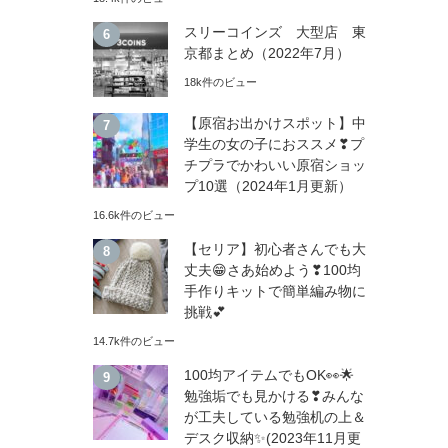
スリーコインズ 大型店 東
京都まとめ（2022年7月）
18k件のビュー
【原宿お出かけスポット】中
学生の女の子におススメ❣プ
チプラでかわいい原宿ショッ
プ10選（2024年1月更新）
16.6k件のビュー
【セリア】初心者さんでも大
丈夫😁さあ始めよう❣100均
手作りキットで簡単編み物に
挑戦💕
14.7k件のビュー
100均アイテムでもOK👀🌟
勉強垢でも見かける❣みんな
が工夫している勉強机の上＆
デスク収納✨(2023年11月更