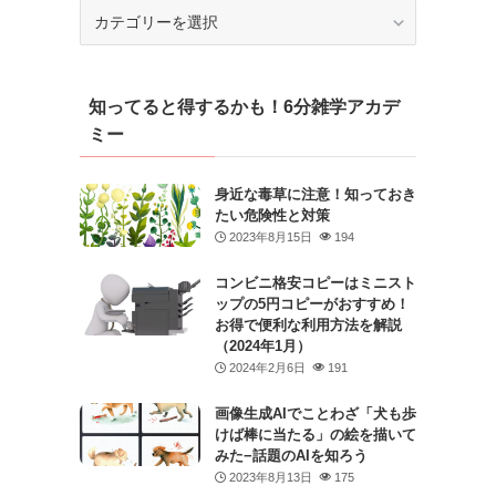
カ
テ
ゴ
リ
知ってると得するかも！6分雑学アカデ
ー
ミー
身近な毒草に注意！知っておき
たい危険性と対策
2023年8月15日
194
コンビニ格安コピーはミニスト
ップの5円コピーがおすすめ！
お得で便利な利用方法を解説
（2024年1月）
2024年2月6日
191
画像生成AIでことわざ「犬も歩
けば棒に当たる」の絵を描いて
みた−話題のAIを知ろう
2023年8月13日
175