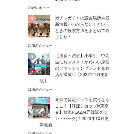
26k件のビュー
ガチャガチャの設置場所や最
新情報がわからない！という
ときの検索方法をまとめてみ
ました！
24.5k件のビュー
【原宿・渋谷】小学生・中高
生におススメ！かわいい原宿
のファッションブランド＆お
店が満載♡【2023年1月更新
版】
21.6k件のビュー
東京で韓流グッズを買うなら
ここ！【韓流ショップin東京
🗼】韓流PLAZA(元韓流グラ
ンドパーク)＊2023年10月更
新最新
18.4k件のビュー