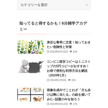
カ
テ
ゴ
リ
知ってると得するかも！6分雑学アカデ
ー
ミー
身近な毒草に注意！知っておき
たい危険性と対策
2023年8月15日
194
コンビニ格安コピーはミニスト
ップの5円コピーがおすすめ！
お得で便利な利用方法を解説
（2024年1月）
2024年2月6日
191
画像生成AIでことわざ「犬も歩
けば棒に当たる」の絵を描いて
みた−話題のAIを知ろう
2023年8月13日
175