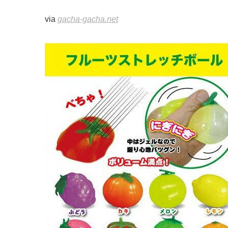
via
gacha-gacha.net