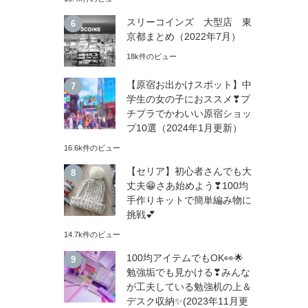
スリーコインズ 大型店 東
京都まとめ（2022年7月）
18k件のビュー
【原宿お出かけスポット】中
学生の女の子におススメ❣プ
チプラでかわいい原宿ショッ
プ10選（2024年1月更新）
16.6k件のビュー
【セリア】初心者さんでも大
丈夫😁さあ始めよう❣100均
手作りキットで簡単編み物に
挑戦💕
14.7k件のビュー
100均アイテムでもOK👀🌟
勉強垢でも見かける❣みんな
が工夫している勉強机の上＆
デスク収納✨(2023年11月更