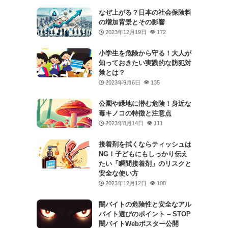
なぜ上がる？日本の社会保険料
の増加背景とその影響
2023年12月19日
172
小学生を危険から守る！大人が
知っておきたい実践的な防犯対
策とは？
2023年9月6日
135
公園や緑地に潜む危険！身近な
毒キノコの特徴と注意点
2023年8月14日
111
接着剤を拭くならティッシュは
NG！子どもにもしっかり伝え
たい「瞬間接着剤」のリスクと
安全な使い方
2023年12月12日
108
闇バイトの危険性と安全なアル
バイト選びのポイント – STOP
闇バイトWebポスター公開