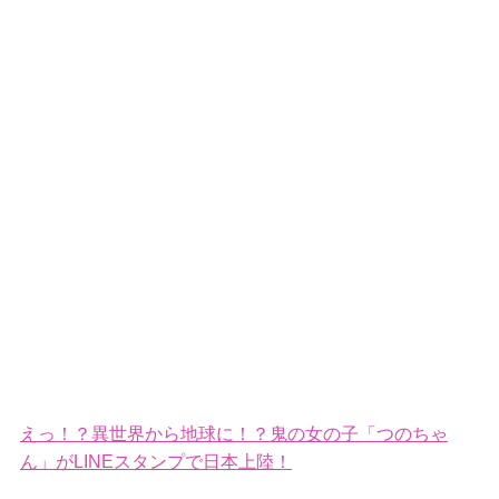
えっ！？異世界から地球に！？鬼の女の子「つのちゃ
ん」がLINEスタンプで日本上陸！