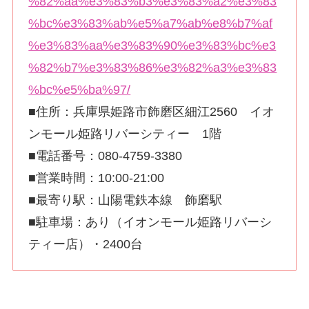
%82%aa%e3%83%b3%e3%83%a2%e3%83
%bc%e3%83%ab%e5%a7%ab%e8%b7%af
%e3%83%aa%e3%83%90%e3%83%bc%e3
%82%b7%e3%83%86%e3%82%a3%e3%83
%bc%e5%ba%97/
■住所：兵庫県姫路市飾磨区細江2560 イオ
ンモール姫路リバーシティー 1階
■電話番号：080-4759-3380
■営業時間：10:00-21:00
■最寄り駅：山陽電鉄本線 飾磨駅
■駐車場：あり（イオンモール姫路リバーシ
ティー店）・2400台