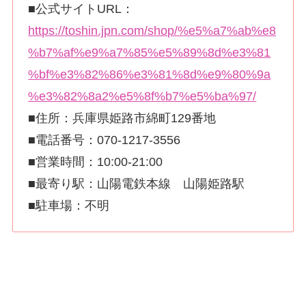
■公式サイトURL：
https://toshin.jpn.com/shop/%e5%a7%ab%e8
%b7%af%e9%a7%85%e5%89%8d%e3%81
%bf%e3%82%86%e3%81%8d%e9%80%9a
%e3%82%8a2%e5%8f%b7%e5%ba%97/
■住所：兵庫県姫路市綿町129番地
■電話番号：070-1217-3556
■営業時間：10:00-21:00
■最寄り駅：山陽電鉄本線 山陽姫路駅
■駐車場：不明