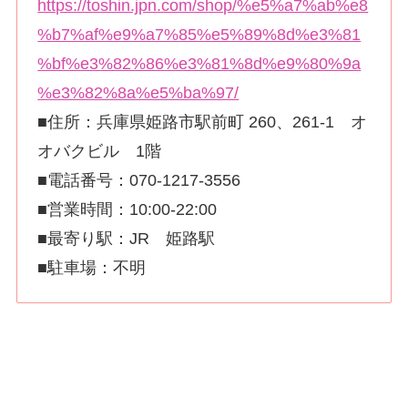
https://toshin.jpn.com/shop/%e5%a7%ab%e8
%b7%af%e9%a7%85%e5%89%8d%e3%81
%bf%e3%82%86%e3%81%8d%e9%80%9a
%e3%82%8a%e5%ba%97/
■住所：兵庫県姫路市駅前町 260、261-1 オ
オバクビル 1階
■電話番号：070-1217-3556
■営業時間：10:00-22:00
■最寄り駅：JR 姫路駅
■駐車場：不明