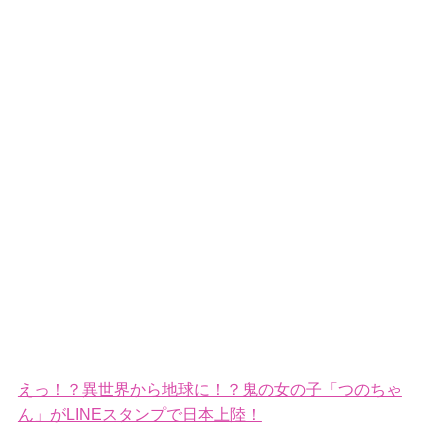
えっ！？異世界から地球に！？鬼の女の子「つのちゃ
ん」がLINEスタンプで日本上陸！