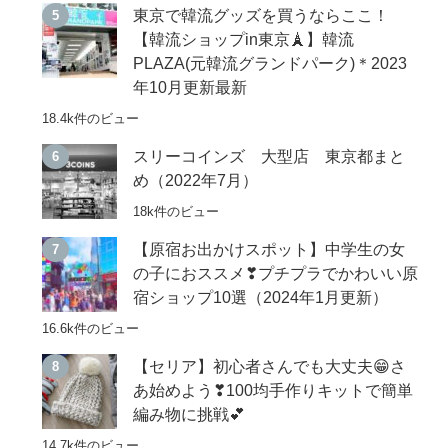
東京で韓流グッズを買うならここ！
【韓流ショップin東京🗼】韓流
PLAZA(元韓流グランドパーク)＊2023
年10月更新最新
18.4k件のビュー
スリーコインズ 大型店 東京都まと
め（2022年7月）
18k件のビュー
【原宿お出かけスポット】中学生の女
の子におススメ❣プチプラでかわいい原
宿ショップ10選（2024年1月更新）
16.6k件のビュー
【セリア】初心者さんでも大丈夫😁さ
あ始めよう❣100均手作りキットで簡単
編み物に挑戦💕
14.7k件のビュー