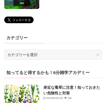
カテゴリー
カ
テ
ゴ
リ
知ってると得するかも！6分雑学アカデミー
ー
身近な毒草に注意！知っておきた
い危険性と対策
2023年8月15日
194