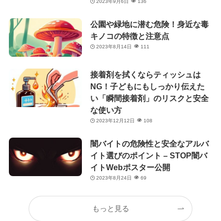
2023年9月6日
136
公園や緑地に潜む危険！身近な毒
キノコの特徴と注意点
2023年8月14日
111
接着剤を拭くならティッシュは
NG！子どもにもしっかり伝えた
い「瞬間接着剤」のリスクと安全
な使い方
2023年12月12日
108
闇バイトの危険性と安全なアルバ
イト選びのポイント – STOP闇バ
イトWebポスター公開
2023年8月24日
69
もっと見る