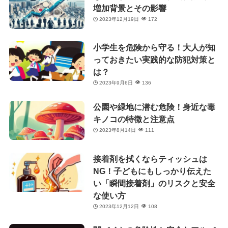
増加背景とその影響
2023年12月19日
172
小学生を危険から守る！大人が知
っておきたい実践的な防犯対策と
は？
2023年9月6日
136
公園や緑地に潜む危険！身近な毒
キノコの特徴と注意点
2023年8月14日
111
接着剤を拭くならティッシュは
NG！子どもにもしっかり伝えた
い「瞬間接着剤」のリスクと安全
な使い方
2023年12月12日
108