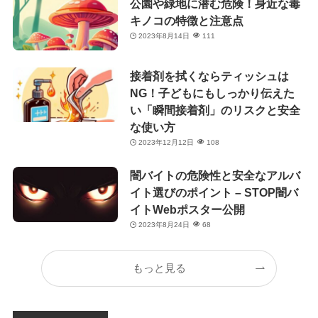
公園や緑地に潜む危険！身近な毒
キノコの特徴と注意点
2023年8月14日
111
接着剤を拭くならティッシュは
NG！子どもにもしっかり伝えた
い「瞬間接着剤」のリスクと安全
な使い方
2023年12月12日
108
闇バイトの危険性と安全なアルバ
イト選びのポイント – STOP闇バ
イトWebポスター公開
2023年8月24日
68
もっと見る