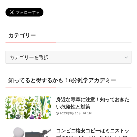
カテゴリー
カ
テ
ゴ
リ
知ってると得するかも！6分雑学アカデミー
ー
身近な毒草に注意！知っておきた
い危険性と対策
2023年8月15日
194
コンビニ格安コピーはミニストッ