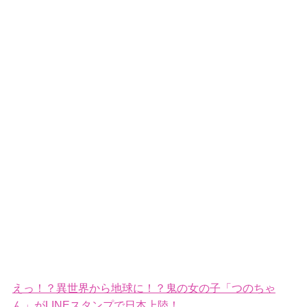
えっ！？異世界から地球に！？鬼の女の子「つのちゃ
ん」がLINEスタンプで日本上陸！