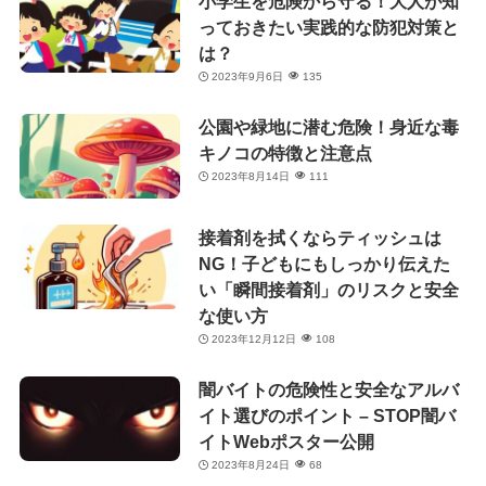
小学生を危険から守る！大人が知
っておきたい実践的な防犯対策と
は？
2023年9月6日
135
公園や緑地に潜む危険！身近な毒
キノコの特徴と注意点
2023年8月14日
111
接着剤を拭くならティッシュは
NG！子どもにもしっかり伝えた
い「瞬間接着剤」のリスクと安全
な使い方
2023年12月12日
108
闇バイトの危険性と安全なアルバ
イト選びのポイント – STOP闇バ
イトWebポスター公開
2023年8月24日
68