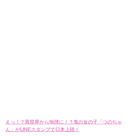
えっ！？異世界から地球に！？鬼の女の子「つのちゃ
ん」がLINEスタンプで日本上陸！