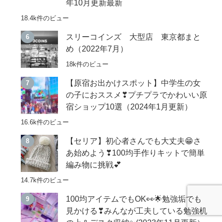
年10月更新最新
18.4k件のビュー
スリーコインズ 大型店 東京都まと
め（2022年7月）
18k件のビュー
【原宿お出かけスポット】中学生の女
の子におススメ❣プチプラでかわいい原
宿ショップ10選（2024年1月更新）
16.6k件のビュー
【セリア】初心者さんでも大丈夫😁さ
あ始めよう❣100均手作りキットで簡単
編み物に挑戦💕
14.7k件のビュー
100均アイテムでもOK👀🌟勉強垢でも
見かける❣みんなが工夫している勉強机