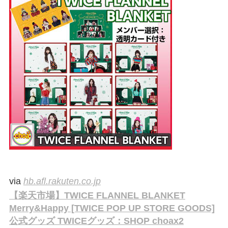
via
hb.afl.rakuten.co.jp
【楽天市場】TWICE FLANNEL BLANKET
Merry&Happy [TWICE POP UP STORE GOODS]
公式グッズ TWICEグッズ：SHOP choax2