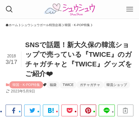
ホーム
シュウシュウガール特別企画
韓国・K-POP特集
SNSで話題！新大久保の韓流ショ
ップで売っている『TWICE』のガ
2018
3/17
チャガチャと『TWICE』グッズを
ご紹介❤️
韓国・K-POP特集
福袋
TWICE
ガチャガチャ
韓流ショップ
2023年5月9日