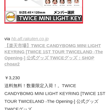
via
hb.afl.rakuten.co.jp
【楽天市場】TWICE CANDYBOMG MINI LIGHT
KEYRING [TWICE 1ST TOUR TWICELAND -The
Opening-] 公式グッズ TWICEグッズ：SHOP
choax2
￥
3,230
送料無料！数量限定入荷！。TWICE
CANDYBOMG MINI LIGHT KEYRING [TWICE 1ST
TOUR TWICELAND -The Opening-] 公式グッズ
TWICEグッズ