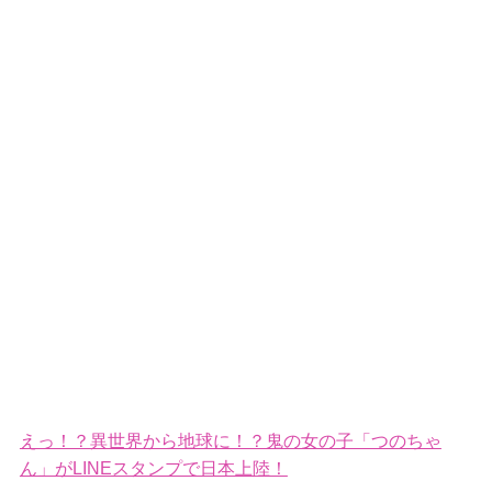
えっ！？異世界から地球に！？鬼の女の子「つのちゃ
ん」がLINEスタンプで日本上陸！