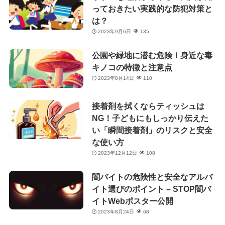
っておきたい実践的な防犯対策と
は？
2023年9月6日
135
公園や緑地に潜む危険！身近な毒
キノコの特徴と注意点
2023年8月14日
110
接着剤を拭くならティッシュは
NG！子どもにもしっかり伝えた
い「瞬間接着剤」のリスクと安全
な使い方
2023年12月12日
108
闇バイトの危険性と安全なアルバ
イト選びのポイント – STOP闇バ
イトWebポスター公開
2023年8月24日
68