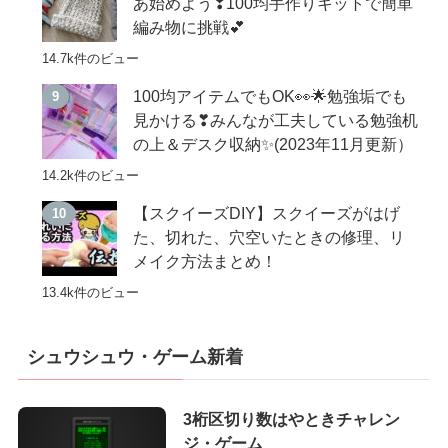
あ始めよう❣100均手作りキットで簡単
編み物に挑戦💕
14.7k件のビュー
100均アイテムでもOK👀🌟勉強垢でも
見かける❣みんなが工夫している勉強机
の上＆デスク収納✨(2023年11月更新）
14.2k件のビュー
【スクイーズDIY】スクイーズがはげ
た、切れた、穴空いたときの修理、リ
メイク方法まとめ！
13.4k件のビュー
シュウシュウ・ゲーム新着
3桁区切り数はやときチャレン
ジ・ゲーム