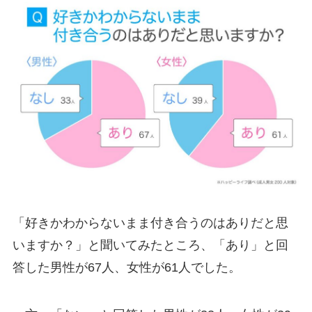
「好きかわからないまま付き合うのはありだと思
いますか？」と聞いてみたところ、「あり」と回
答した男性が67人、女性が61人でした。