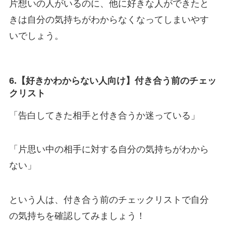
片想いの人がいるのに、他に好きな人ができたと
きは自分の気持ちがわからなくなってしまいやす
いでしょう。
6.【好きかわからない人向け】付き合う前のチェッ
クリスト
「告白してきた相手と付き合うか迷っている」
「片思い中の相手に対する自分の気持ちがわから
ない」
という人は、付き合う前のチェックリストで自分
の気持ちを確認してみましょう！