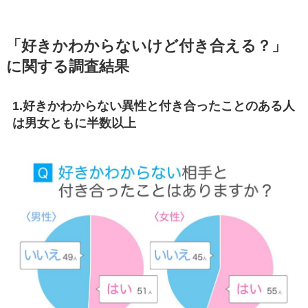
「好きかわからないけど付き合える？」
に関する調査結果
1.好きかわからない異性と付き合ったことのある人
は男女ともに半数以上