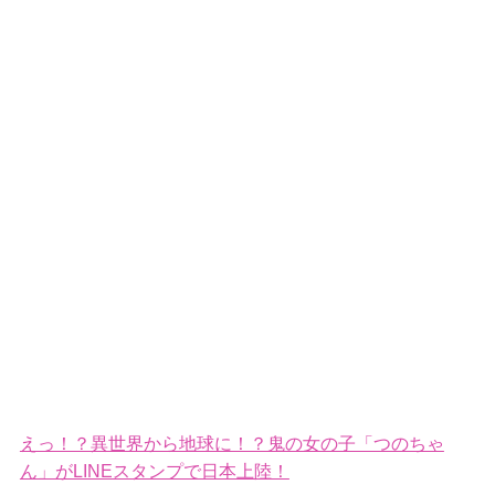
えっ！？異世界から地球に！？鬼の女の子「つのちゃ
ん」がLINEスタンプで日本上陸！