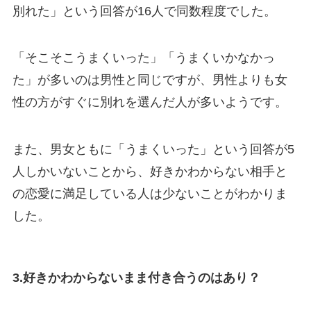
別れた」という回答が16人で同数程度でした。
「そこそこうまくいった」「うまくいかなかっ
た」が多いのは男性と同じですが、男性よりも女
性の方がすぐに別れを選んだ人が多いようです。
また、男女ともに「うまくいった」という回答が5
人しかいないことから、好きかわからない相手と
の恋愛に満足している人は少ないことがわかりま
した。
3.好きかわからないまま付き合うのはあり？