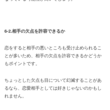
6-2.相手の欠点を許容できるか
恋をすると相手の悪いところも受け止められるこ
とが多いため、相手の欠点を許容できるかどうか
もポイントです。
ちょっとした欠点も目について幻滅することがあ
るなら、恋愛相手としては好きじゃないのかもし
れません。