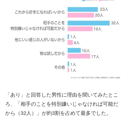
「あり」と回答した男性に理由を聞いてみたとこ
ろ、「相手のことを特別嫌いじゃなければ可能だ
から（32人）」が約3割を占めて最多でした。