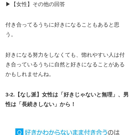
▶︎【女性】その他の回答
付き合ってるうちに好きになることもあると思
う。
好きになる努力をしなくても、惚れやすい人は付
き合っているうちに自然と好きになることがある
かもしれませんね。
3-2.【なし派】女性は「好きじゃないと無理」、男
性は「長続きしない」から！