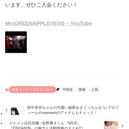
います。ぜひご入会ください！
MrsGREENAPPLEVEVO – YouTube
有名人・インフルエンサー
中高生
青春
人気
田中芽衣ちゃんの可愛い秘密をさぐっちゃおう♪プロフ
ィールやmememiのアイテムもチェック！
イケメン注目俳優✨佐野勇斗くん『M!LK』
『EBiDAN39』の魅力と活動情報のまとめ💘