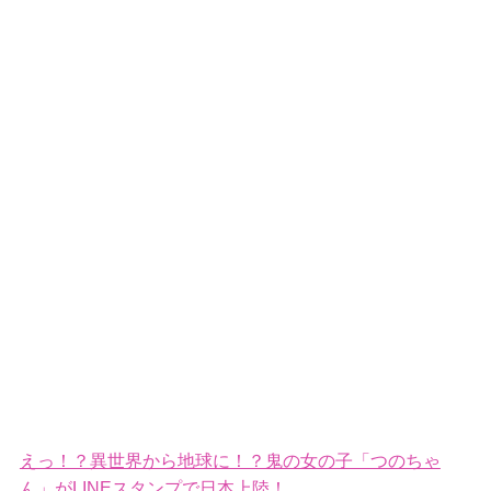
えっ！？異世界から地球に！？鬼の女の子「つのちゃ
ん」がLINEスタンプで日本上陸！