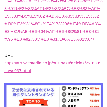
F%E3%83%AC%E3%83%B3%E3%83%88%E3%8
3%91%E3%83%AF%E3%83%BC%E3%83%A9%
E3%83%B3%E3%82%AD%E3%83%B3%E3%82
%B0%E3%81%8Cz%E4%B8%96%E4%BB%A3%
E3%81%AB%E6%94%AF%E6%8C%81%E3%81
%95%E3%82%8C%E3%81%A6%E3%81%84/
URL：
https://www.itmedia.co.jp/business/articles/2203/05/
news037.html