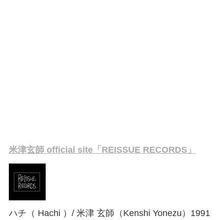
米津玄師 official site「REISSUE RECORDS」
ハチ（ Hachi ）/ 米津 玄師（Kenshi Yonezu）1991