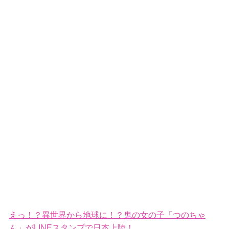
えっ！？異世界から地球に！？鬼の女の子「つのちゃ
ん」がLINEスタンプで日本上陸！