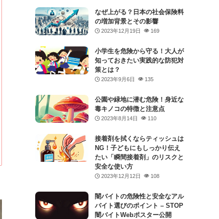
なぜ上がる？日本の社会保険料
の増加背景とその影響
2023年12月19日
169
小学生を危険から守る！大人が
知っておきたい実践的な防犯対
策とは？
2023年9月6日
135
公園や緑地に潜む危険！身近な
毒キノコの特徴と注意点
2023年8月14日
110
接着剤を拭くならティッシュは
NG！子どもにもしっかり伝え
たい「瞬間接着剤」のリスクと
安全な使い方
2023年12月12日
108
闇バイトの危険性と安全なアル
バイト選びのポイント – STOP
闇バイトWebポスター公開