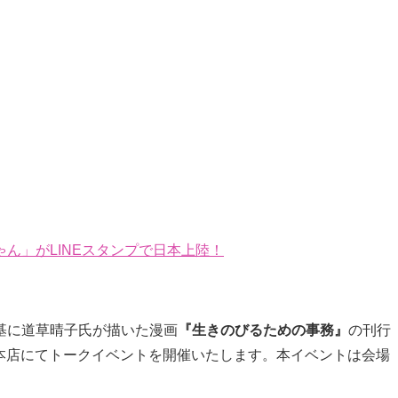
ん」がLINEスタンプで日本上陸！
基に道草晴子氏が描いた漫画
『生きのびるための事務』
の刊行
袋本店にてトークイベントを開催いたします。本イベントは会場
。