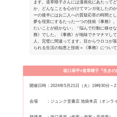
ます。道草晴子さんには漫画化にあたってど
か、どんなことを心がけてマンガ化したのか
ーの後半にはお二人への質疑応答の時間とし
夢を現実にするたった一つの技術《事務》。
たいことが続かない」「悩んで行動に移せな
務》でした。《事務》が地味でチマチマして
人、完璧に間違ってます。目からウロコが落
られる生活の知恵と技術＝《事務》について
坂口恭平×道草晴子『生きの
開催日時：2024年5月21日（火）19時30分～2
会場 ：ジュンク堂書店 池袋本店（オンラ
登壇者 ：坂口恭平（作家・画家・音楽家）