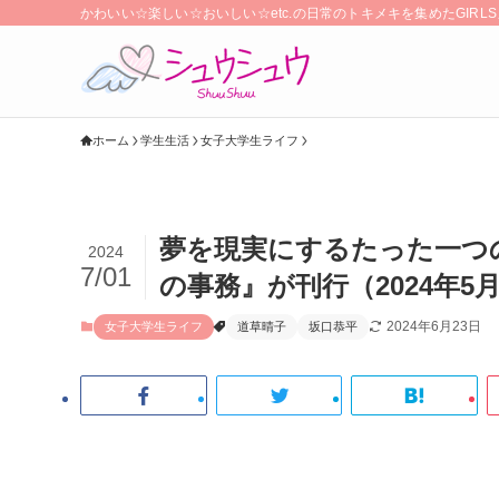
かわいい☆楽しい☆おいしい☆etc.の日常のトキメキを集めたGIR
ホーム
学生生活
女子大学生ライフ
夢を現実にするたった一つ
2024
7/01
の事務』が刊行（2024年5
2024年6月23日
女子大学生ライフ
道草晴子
坂口恭平