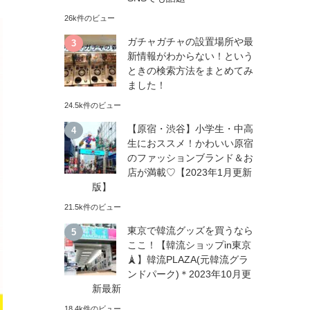
26k件のビュー
ガチャガチャの設置場所や最
新情報がわからない！という
ときの検索方法をまとめてみ
ました！
24.5k件のビュー
【原宿・渋谷】小学生・中高
生におススメ！かわいい原宿
のファッションブランド＆お
店が満載♡【2023年1月更新
版】
21.5k件のビュー
東京で韓流グッズを買うなら
ここ！【韓流ショップin東京
🗼】韓流PLAZA(元韓流グラ
ンドパーク)＊2023年10月更
新最新
18.4k件のビュー