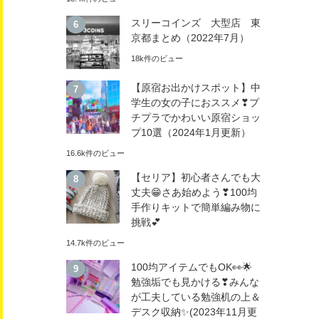
スリーコインズ 大型店 東
京都まとめ（2022年7月）
18k件のビュー
【原宿お出かけスポット】中
学生の女の子におススメ❣プ
チプラでかわいい原宿ショッ
プ10選（2024年1月更新）
16.6k件のビュー
【セリア】初心者さんでも大
丈夫😁さあ始めよう❣100均
手作りキットで簡単編み物に
挑戦💕
14.7k件のビュー
100均アイテムでもOK👀🌟
勉強垢でも見かける❣みんな
が工夫している勉強机の上＆
デスク収納✨(2023年11月更