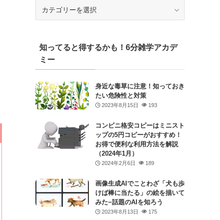
カ
テ
ゴ
リ
知ってると得するかも！6分雑学アカデ
ー
ミー
身近な毒草に注意！知っておき
たい危険性と対策
2023年8月15日
193
コンビニ格安コピーはミニスト
ップの5円コピーがおすすめ！
お得で便利な利用方法を解説
（2024年1月）
2024年2月6日
189
画像生成AIでことわざ「犬も歩
けば棒に当たる」の絵を描いて
みた−話題のAIを知ろう
2023年8月13日
175