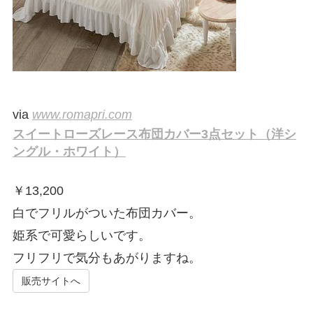
via
www.romapri.com
スイートローズレース布団カバー3点セット（洋シ
ングル・ホワイト）
￥
13,200
白でフリルがついた布団カバー。
姫系で可愛らしいです。
フリフリで気分もあがりますね。
販売サイトへ