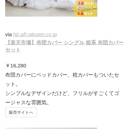
via
hb.afl.rakuten.co.jp
【楽天市場】布団カバー シングル 姫系 布団カバー
セット
￥
16,280
布団カバーにベッドカバー、枕カバーもついたセ
ット。
シンプルなデザインだけど、フリルがすごくてゴ
ージャスな雰囲気。
販売サイトへ