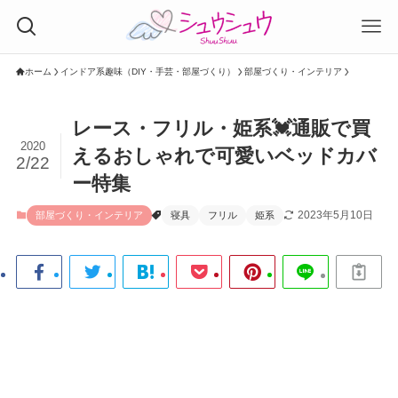
ホーム
インドア系趣味（DIY・手芸・部屋づくり）
部屋づくり・インテリア
レース・フリル・姫系💓通販で買
2020
えるおしゃれで可愛いベッドカバ
2/22
ー特集
2023年5月10日
部屋づくり・インテリア
寝具
フリル
姫系