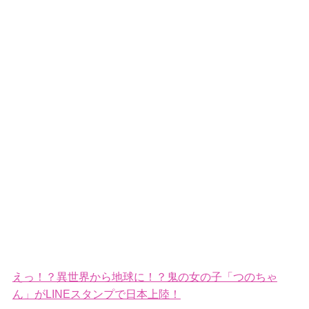
えっ！？異世界から地球に！？鬼の女の子「つのちゃ
ん」がLINEスタンプで日本上陸！