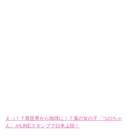
えっ！？異世界から地球に！？鬼の女の子「つのちゃ
ん」がLINEスタンプで日本上陸！