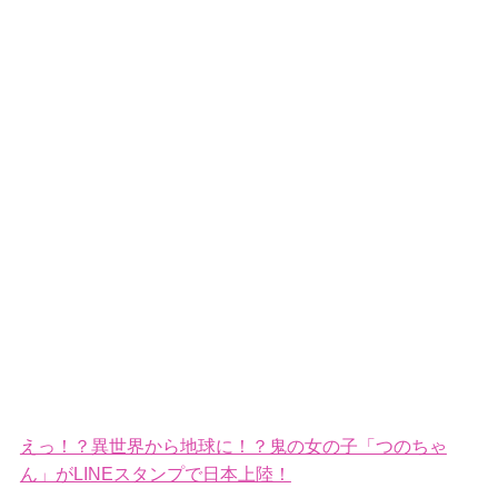
えっ！？異世界から地球に！？鬼の女の子「つのちゃ
ん」がLINEスタンプで日本上陸！