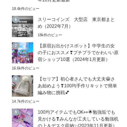
18.4k件のビュー
スリーコインズ 大型店 東京都まと
め（2022年7月）
18k件のビュー
【原宿お出かけスポット】中学生の女
の子におススメ❣プチプラでかわいい原
宿ショップ10選（2024年1月更新）
16.6k件のビュー
【セリア】初心者さんでも大丈夫😁さ
あ始めよう❣100均手作りキットで簡単
編み物に挑戦💕
14.7k件のビュー
100均アイテムでもOK👀🌟勉強垢でも
見かける❣みんなが工夫している勉強机
の上＆デスク収納✨(2023年11月更新）