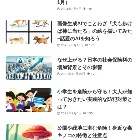
1月）
2024年2月6日
191
画像生成AIでことわざ「犬も歩け
ば棒に当たる」の絵を描いてみた
−話題のAIを知ろう
2023年8月13日
175
なぜ上がる？日本の社会保険料の
増加背景とその影響
2023年12月19日
170
小学生を危険から守る！大人が知
っておきたい実践的な防犯対策と
は？
2023年9月6日
135
公園や緑地に潜む危険！身近な毒
キノコの特徴と注意点