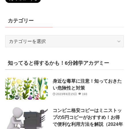
カテゴリー
カ
テ
ゴ
リ
知ってると得するかも！6分雑学アカデミー
ー
身近な毒草に注意！知っておきた
い危険性と対策
2023年8月15日
193
コンビニ格安コピーはミニストッ
プの5円コピーがおすすめ！お得
で便利な利用方法を解説（2024年