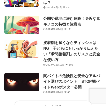
は？
2023年9月6日
135
公園や緑地に潜む危険！身近な毒
キノコの特徴と注意点
2023年8月14日
111
接着剤を拭くならティッシュは
NG！子どもにもしっかり伝えた
い「瞬間接着剤」のリスクと安全
な使い方
2023年12月12日
108
闇バイトの危険性と安全なアルバ
イト選びのポイント – STOP闇バ
イトWebポスター公開
2023年8月24日
68