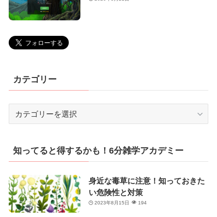
カテゴリー
カ
テ
ゴ
リ
知ってると得するかも！6分雑学アカデミー
ー
身近な毒草に注意！知っておきた
い危険性と対策
2023年8月15日
194