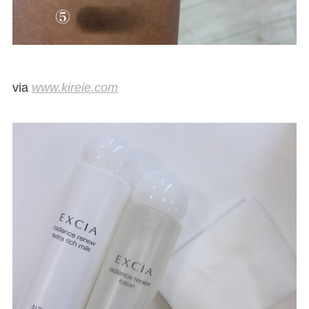
via
www.kireie.com