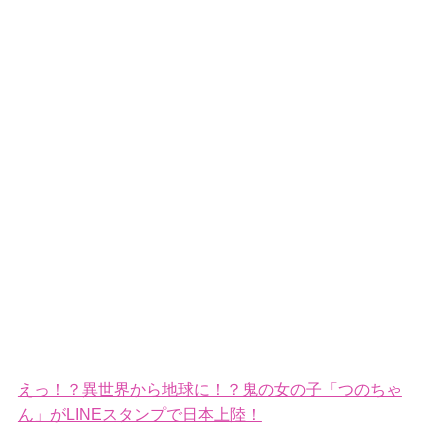
えっ！？異世界から地球に！？鬼の女の子「つのちゃ
ん」がLINEスタンプで日本上陸！