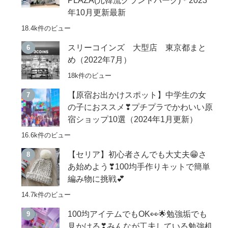
年10月更新最新
18.4k件のビュー
スリーコインズ 大型店 東京都まと
め（2022年7月）
18k件のビュー
【原宿お出かけスポット】中学生の女
の子におススメ❣プチプラでかわいい原
宿ショップ10選（2024年1月更新）
16.6k件のビュー
【セリア】初心者さんでも大丈夫😁さ
あ始めよう❣100均手作りキットで簡単
編み物に挑戦💕
14.7k件のビュー
100均アイテムでもOK👀🌟勉強垢でも
見かける❣みんなが工夫している勉強机