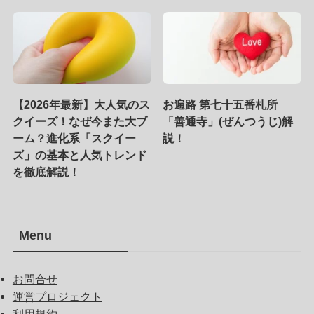
【2026年最新】大人気のス
お遍路 第七十五番札所
クイーズ！なぜ今また大ブ
「善通寺」(ぜんつうじ)解
ーム？進化系「スクイー
説！
ズ」の基本と人気トレンド
を徹底解説！
Menu
お問合せ
運営プロジェクト
利用規約