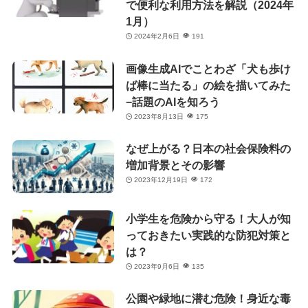
で便利な利用方法を解説（2024年
1月）
2024年2月6日
191
画像生成AIでことわざ「犬も歩け
ば棒に当たる」の絵を描いてみた
−話題のAIを知ろう
2023年8月13日
175
なぜ上がる？日本の社会保険料の
増加背景とその影響
2023年12月19日
172
小学生を危険から守る！大人が知
っておきたい実践的な防犯対策と
は？
2023年9月6日
135
公園や緑地に潜む危険！身近な毒