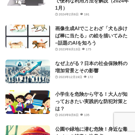
で便利な利用方法を解説（2024年
1月）
2024年2月6日
191
画像生成AIでことわざ「犬も歩け
ば棒に当たる」の絵を描いてみた
−話題のAIを知ろう
2023年8月13日
175
なぜ上がる？日本の社会保険料の
増加背景とその影響
2023年12月19日
172
小学生を危険から守る！大人が知
っておきたい実践的な防犯対策と
は？
2023年9月6日
135
公園や緑地に潜む危険！身近な毒