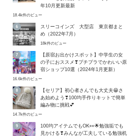
年10月更新最新
18.4k件のビュー
スリーコインズ 大型店 東京都まと
め（2022年7月）
18k件のビュー
【原宿お出かけスポット】中学生の女
の子におススメ❣プチプラでかわいい原
宿ショップ10選（2024年1月更新）
16.6k件のビュー
【セリア】初心者さんでも大丈夫😁さ
あ始めよう❣100均手作りキットで簡単
編み物に挑戦💕
14.7k件のビュー
100均アイテムでもOK👀🌟勉強垢でも
見かける❣みんなが工夫している勉強机