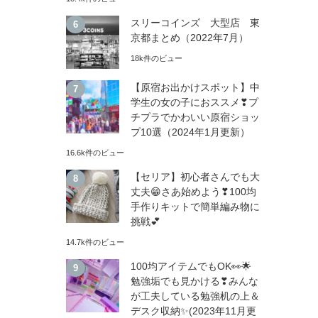
スリーコインズ 大型店 東
京都まとめ（2022年7月）
18k件のビュー
【原宿お出かけスポット】中
学生の女の子におススメ❣プ
チプラでかわいい原宿ショッ
プ10選（2024年1月更新）
16.6k件のビュー
【セリア】初心者さんでも大
丈夫😁さあ始めよう❣100均
手作りキットで簡単編み物に
挑戦💕
14.7k件のビュー
100均アイテムでもOK👀🌟
勉強垢でも見かける❣みんな
が工夫している勉強机の上＆
デスク収納✨(2023年11月更