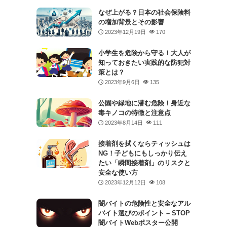
なぜ上がる？日本の社会保険料
の増加背景とその影響
2023年12月19日
170
小学生を危険から守る！大人が
知っておきたい実践的な防犯対
策とは？
2023年9月6日
135
公園や緑地に潜む危険！身近な
毒キノコの特徴と注意点
2023年8月14日
111
接着剤を拭くならティッシュは
NG！子どもにもしっかり伝え
たい「瞬間接着剤」のリスクと
安全な使い方
2023年12月12日
108
闇バイトの危険性と安全なアル
バイト選びのポイント – STOP
闇バイトWebポスター公開