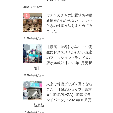
26k件のビュー
ガチャガチャの設置場所や最
新情報がわからない！という
ときの検索方法をまとめてみ
ました！
24.5k件のビュー
【原宿・渋谷】小学生・中高
生におススメ！かわいい原宿
のファッションブランド＆お
店が満載♡【2023年1月更新
版】
21.5k件のビュー
東京で韓流グッズを買うなら
ここ！【韓流ショップin東京
🗼】韓流PLAZA(元韓流グラ
ンドパーク)＊2023年10月更
新最新
18.4k件のビュー