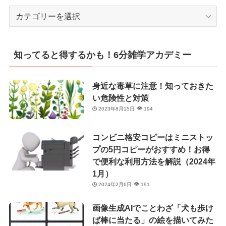
カ
テ
ゴ
リ
知ってると得するかも！6分雑学アカデミー
ー
身近な毒草に注意！知っておきた
い危険性と対策
2023年8月15日
194
コンビニ格安コピーはミニストッ
プの5円コピーがおすすめ！お得
で便利な利用方法を解説（2024年
1月）
2024年2月6日
191
画像生成AIでことわざ「犬も歩け
ば棒に当たる」の絵を描いてみた