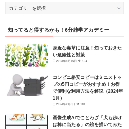
カ
テ
ゴ
リ
知ってると得するかも！6分雑学アカデミー
ー
身近な毒草に注意！知っておきた
い危険性と対策
2023年8月15日
194
コンビニ格安コピーはミニストッ
プの5円コピーがおすすめ！お得
で便利な利用方法を解説（2024年
1月）
2024年2月6日
191
画像生成AIでことわざ「犬も歩け
ば棒に当たる」の絵を描いてみた