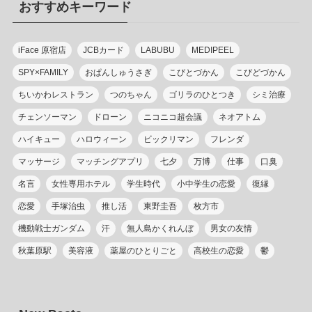
おすすめキーワード
ー
iFace 原宿店
JCBカード
LABUBU
MEDIPEEL
SPY×FAMILY
おぱんしゅうさぎ
こびとづかん
こびどづかん
ちいかわレストラン
つのちゃん
ゴリラのひとつき
シミ治療
チェンソーマン
ドローン
ニコニコ超会議
ネオアトム
ハイキュー
ハロウィーン
ビックリマン
フレンダ
マッサージ
マッチングアプリ
七夕
万博
仕事
口臭
名言
女性専用ホテル
学生時代
小中学生の恋愛
復縁
恋愛
手塚治虫
推し活
東野圭吾
枚方市
機動戦士ガンダム
汗
無人島かくれんぼ
男女の友情
秋葉原駅
美容液
薬屋のひとりごと
高校生の恋愛
鬱