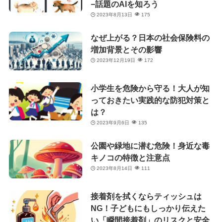
−話題のAIを知ろう
2023年8月13日
175
なぜ上がる？日本の社会保険料の
増加背景とその影響
2023年12月19日
172
小学生を危険から守る！大人が知
っておきたい実践的な防犯対策と
は？
2023年9月6日
135
公園や緑地に潜む危険！身近な毒
キノコの特徴と注意点
2023年8月14日
111
接着剤を拭くならティッシュは
NG！子どもにもしっかり伝えた
い「瞬間接着剤」のリスクと安全