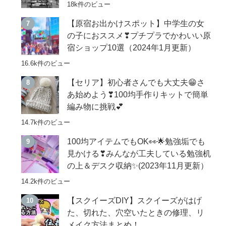
18k件のビュー
【原宿お出かけスポット】中学生の女
の子におススメ❣プチプラでかわいい原
宿ショップ10選（2024年1月更新）
16.6k件のビュー
【セリア】初心者さんでも大丈夫😁さ
あ始めよう❣100均手作りキットで簡単
編み物に挑戦💕
14.7k件のビュー
100均アイテムでもOK👀🌟勉強垢でも
見かける❣みんなが工夫している勉強机
の上＆デスク収納✨(2023年11月更新）
14.2k件のビュー
【スクイーズDIY】スクイーズがはげ
た、切れた、穴空いたときの修理、リ
メイク方法まとめ！