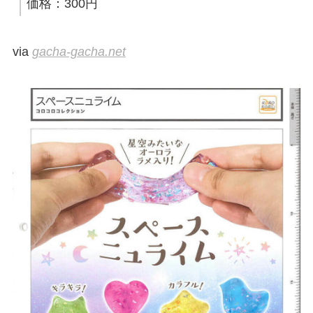
価格：300円
via
gacha-gacha.net