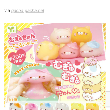
via
gacha-gacha.net