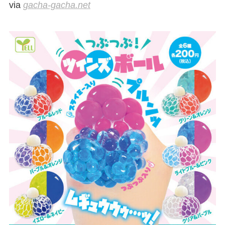
via
gacha-gacha.net