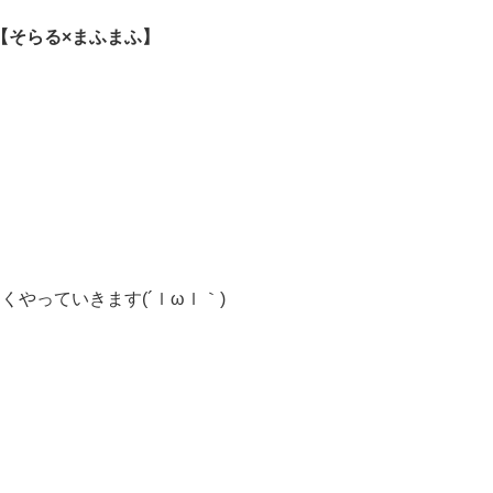
in【そらる×まふまふ】
びり楽しくやっていきます(´ｌωｌ｀)