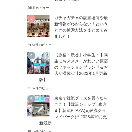
26k件のビュー
ガチャガチャの設置場所や最
新情報がわからない！という
ときの検索方法をまとめてみ
ました！
24.5k件のビュー
【原宿・渋谷】小学生・中高
生におススメ！かわいい原宿
のファッションブランド＆お
店が満載♡【2023年1月更新
版】
21.5k件のビュー
東京で韓流グッズを買うなら
ここ！【韓流ショップin東京
🗼】韓流PLAZA(元韓流グラ
ンドパーク)＊2023年10月更
新最新
し
18.4k件のビュー