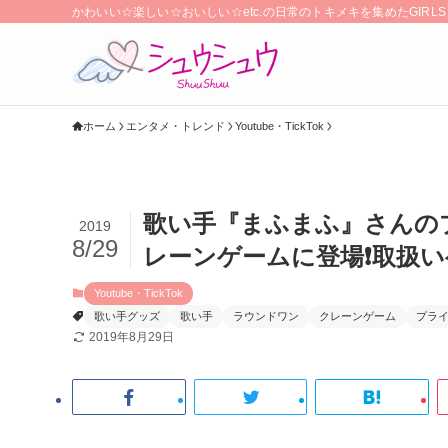
かわいい☆楽しい☆おいしい☆etc.の日常のトキメキを集めたGIR
ホーム
エンタメ・トレンド
Youtube・TickTok
歌い手『まふまふ』さんのプ
2019
8/29
レーンゲームに登場❗️取扱
Youtube・TickTok
歌い手グッズ
歌い手
ラウンドワン
クレーンゲーム
プラ
2019年8月29日