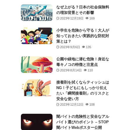
なぜ上がる？日本の社会保険料
の増加背景とその影響
2023年12月19日
169
小学生を危険から守る！大人が
知っておきたい実践的な防犯対
策とは？
2023年9月6日
135
公園や緑地に潜む危険！身近な
毒キノコの特徴と注意点
2023年8月14日
110
接着剤を拭くならティッシュは
NG！子どもにもしっかり伝え
たい「瞬間接着剤」のリスクと
安全な使い方
2023年12月12日
108
闇バイトの危険性と安全なアル
バイト選びのポイント – STOP
闇バイトWebポスター公開