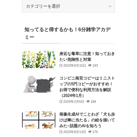
カ
テ
ゴ
リ
知ってると得するかも！6分雑学アカデ
ー
ミー
身近な毒草に注意！知っておき
たい危険性と対策
2023年8月15日
193
コンビニ格安コピーはミニスト
ップの5円コピーがおすすめ！
お得で便利な利用方法を解説
（2024年1月）
2024年2月6日
189
画像生成AIでことわざ「犬も歩
けば棒に当たる」の絵を描いて
みた−話題のAIを知ろう
2023年8月13日
175