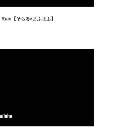
e Rain【そらる×まふまふ】