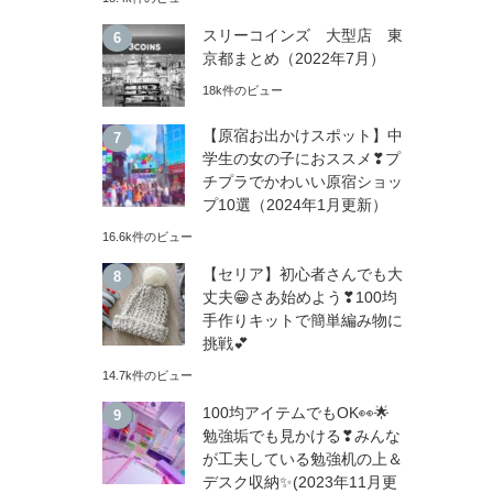
スリーコインズ 大型店 東
京都まとめ（2022年7月）
18k件のビュー
【原宿お出かけスポット】中
学生の女の子におススメ❣プ
チプラでかわいい原宿ショッ
プ10選（2024年1月更新）
16.6k件のビュー
【セリア】初心者さんでも大
丈夫😁さあ始めよう❣100均
手作りキットで簡単編み物に
挑戦💕
14.7k件のビュー
100均アイテムでもOK👀🌟
勉強垢でも見かける❣みんな
が工夫している勉強机の上＆
デスク収納✨(2023年11月更