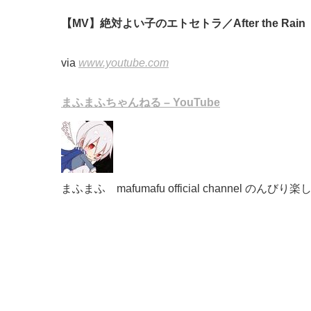
【MV】絶対よい子のエトセトラ／After the Ra
via
www.youtube.com
まふまふちゃんねる – YouTube
まふまふ mafumafu official channel のん