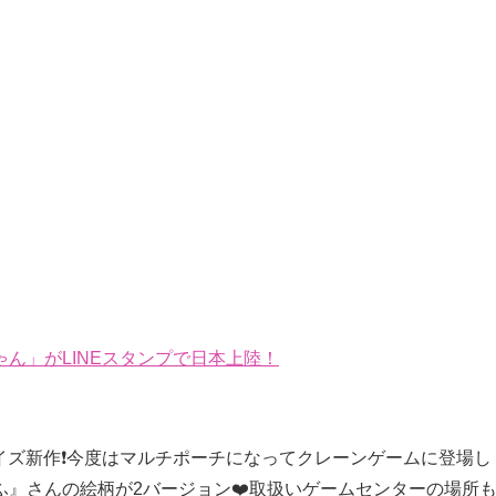
ん」がLINEスタンプで日本上陸！
ライズ新作❗️今度はマルチポーチになってクレーンゲームに登場し
』さんの絵柄が2バージョン❤️取扱いゲームセンターの場所