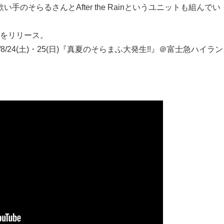
そらるさんとAfter the Rainというユニットも組んでい
』をリリース。
19/8/24(土)・25(日)『真夏のそらまふ大発生!!』＠富士急ハイラン