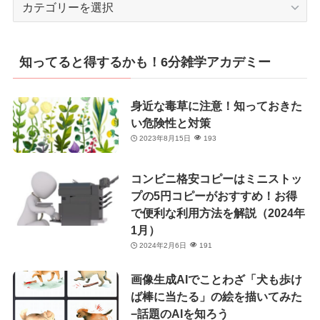
カ
テ
ゴ
リ
知ってると得するかも！6分雑学アカデミー
ー
身近な毒草に注意！知っておきた
い危険性と対策
2023年8月15日
193
コンビニ格安コピーはミニストッ
プの5円コピーがおすすめ！お得
で便利な利用方法を解説（2024年
1月）
2024年2月6日
191
画像生成AIでことわざ「犬も歩け
ば棒に当たる」の絵を描いてみた
−話題のAIを知ろう