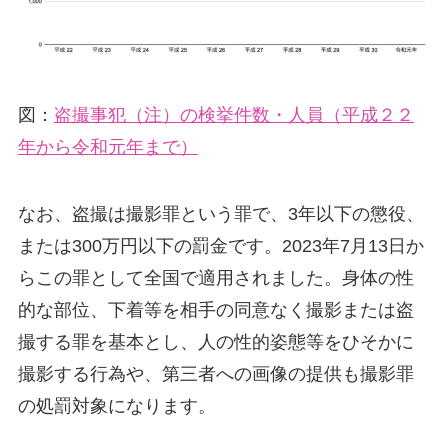
図：
盗撮事犯（注）の検挙件数・人員（平成２２
年から令和元年まで）
なお、盗撮は撮影罪という罪で、3年以下の懲役、
または300万円以下の罰金です。2023年7月13日か
らこの罪として全国で適用されました。身体の性
的な部位、下着等を相手の同意なく撮影または盗
撮する罪を基本とし、人の性的姿態等をひそかに
撮影する行為や、第三者への画像の提供も撮影罪
の処罰対象になります。