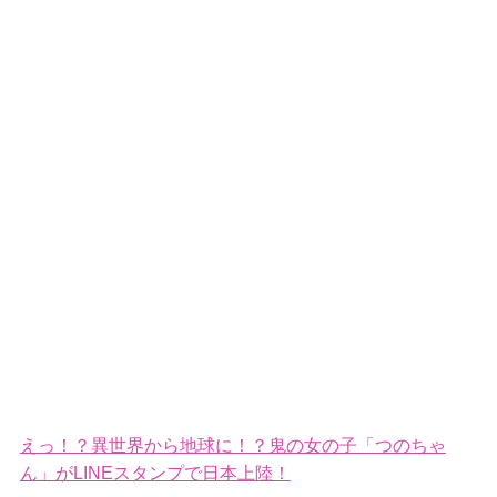
えっ！？異世界から地球に！？鬼の女の子「つのちゃ
ん」がLINEスタンプで日本上陸！