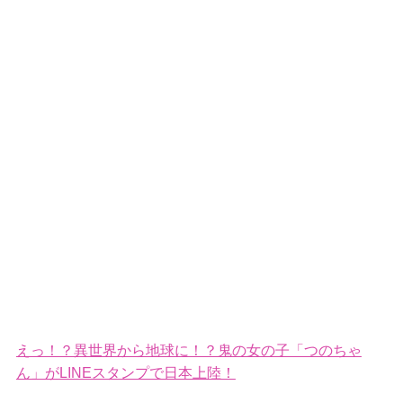
えっ！？異世界から地球に！？鬼の女の子「つのちゃ
ん」がLINEスタンプで日本上陸！