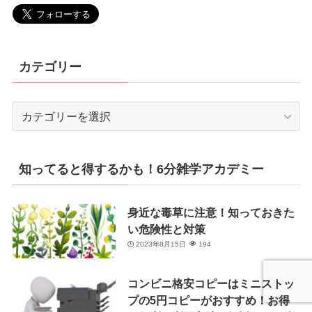
カテゴリー
カ
テ
ゴ
リ
知ってると得するかも！6分雑学アカデミー
ー
身近な毒草に注意！知っておきた
い危険性と対策
2023年8月15日
194
コンビニ格安コピーはミニストッ
プの5円コピーがおすすめ！お得