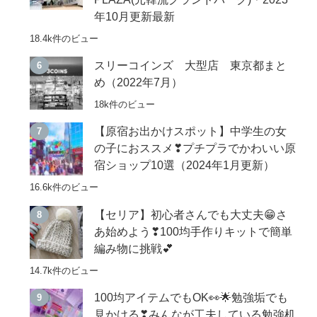
年10月更新最新
18.4k件のビュー
スリーコインズ 大型店 東京都まと
め（2022年7月）
18k件のビュー
【原宿お出かけスポット】中学生の女
の子におススメ❣プチプラでかわいい原
宿ショップ10選（2024年1月更新）
16.6k件のビュー
【セリア】初心者さんでも大丈夫😁さ
あ始めよう❣100均手作りキットで簡単
編み物に挑戦💕
14.7k件のビュー
100均アイテムでもOK👀🌟勉強垢でも
見かける❣みんなが工夫している勉強机