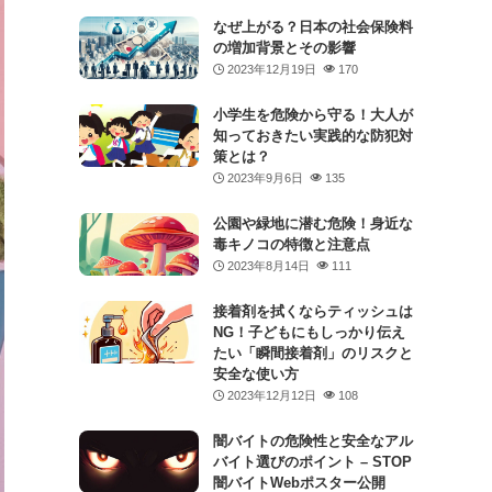
なぜ上がる？日本の社会保険料
の増加背景とその影響
2023年12月19日
170
小学生を危険から守る！大人が
知っておきたい実践的な防犯対
策とは？
2023年9月6日
135
公園や緑地に潜む危険！身近な
毒キノコの特徴と注意点
2023年8月14日
111
接着剤を拭くならティッシュは
NG！子どもにもしっかり伝え
たい「瞬間接着剤」のリスクと
安全な使い方
2023年12月12日
108
闇バイトの危険性と安全なアル
バイト選びのポイント – STOP
闇バイトWebポスター公開