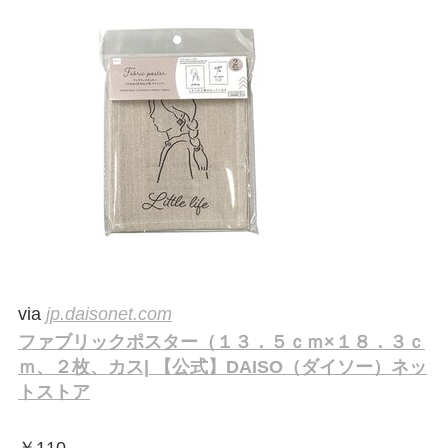
via
jp.daisonet.com
ファブリックポスター（１３．５ｃｍ×１８．３ｃ
ｍ、２枚、カス| 【公式】DAISO（ダイソー）ネッ
トストア