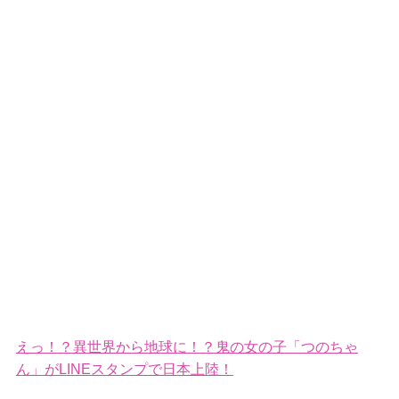
えっ！？異世界から地球に！？鬼の女の子「つのちゃ
ん」がLINEスタンプで日本上陸！