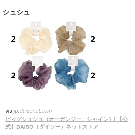
シュシュ
via
jp.daisonet.com
ビッグシュシュ（オーガンジー、シャイン）| 【公
式】DAISO（ダイソー）ネットストア