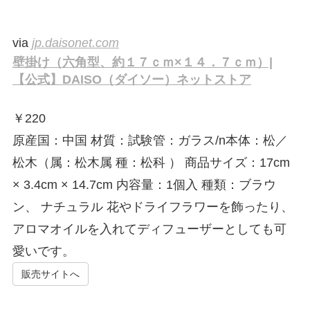
via
jp.daisonet.com
壁掛け（六角型、約１７ｃｍ×１４．７ｃｍ）|
【公式】DAISO（ダイソー）ネットストア
￥
220
原産国：中国 材質：試験管：ガラス/n本体：松／
松木（属：松木属 種：松科 ） 商品サイズ：17cm
× 3.4cm × 14.7cm 内容量：1個入 種類：ブラウ
ン、 ナチュラル 花やドライフラワーを飾ったり、
アロマオイルを入れてディフューザーとしても可
愛いです。
販売サイトへ