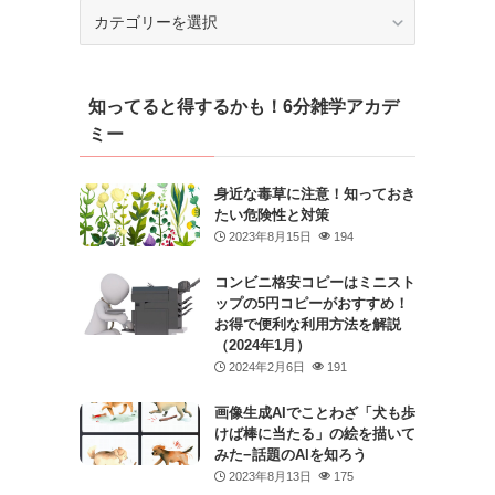
カ
テ
ゴ
リ
知ってると得するかも！6分雑学アカデ
ー
ミー
身近な毒草に注意！知っておき
たい危険性と対策
2023年8月15日
194
コンビニ格安コピーはミニスト
ップの5円コピーがおすすめ！
お得で便利な利用方法を解説
（2024年1月）
2024年2月6日
191
画像生成AIでことわざ「犬も歩
けば棒に当たる」の絵を描いて
みた−話題のAIを知ろう
2023年8月13日
175