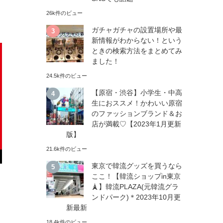
26k件のビュー
ガチャガチャの設置場所や最
新情報がわからない！という
ときの検索方法をまとめてみ
ました！
24.5k件のビュー
【原宿・渋谷】小学生・中高
生におススメ！かわいい原宿
のファッションブランド＆お
店が満載♡【2023年1月更新
版】
21.6k件のビュー
東京で韓流グッズを買うなら
ここ！【韓流ショップin東京
🗼】韓流PLAZA(元韓流グラ
ンドパーク)＊2023年10月更
新最新
18.4k件のビュー