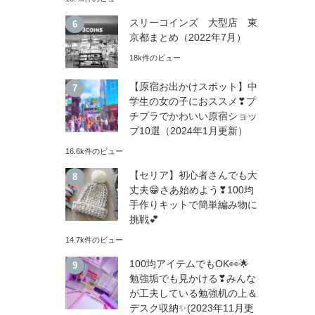
スリーコインズ 大型店 東
京都まとめ（2022年7月）
18k件のビュー
【原宿お出かけスポット】中
学生の女の子におススメ❣プ
チプラでかわいい原宿ショッ
プ10選（2024年1月更新）
16.6k件のビュー
【セリア】初心者さんでも大
丈夫😁さあ始めよう❣100均
手作りキットで簡単編み物に
挑戦💕
14.7k件のビュー
100均アイテムでもOK👀🌟
勉強垢でも見かける❣みんな
が工夫している勉強机の上＆
デスク収納✨(2023年11月更