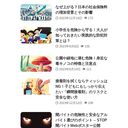
なぜ上がる？日本の社会保険料
の増加背景とその影響
2023年12月19日
172
小学生を危険から守る！大人が
知っておきたい実践的な防犯対
策とは？
2023年9月6日
135
公園や緑地に潜む危険！身近な
毒キノコの特徴と注意点
2023年8月14日
111
接着剤を拭くならティッシュは
NG！子どもにもしっかり伝え
たい「瞬間接着剤」のリスクと
安全な使い方
2023年12月12日
108
闇バイトの危険性と安全なアル
バイト選びのポイント – STOP
闇バイトWebポスター公開