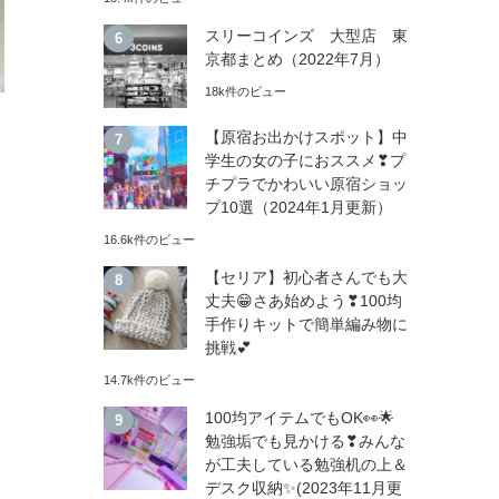
スリーコインズ 大型店 東
京都まとめ（2022年7月）
18k件のビュー
【原宿お出かけスポット】中
学生の女の子におススメ❣プ
チプラでかわいい原宿ショッ
プ10選（2024年1月更新）
16.6k件のビュー
【セリア】初心者さんでも大
丈夫😁さあ始めよう❣100均
手作りキットで簡単編み物に
挑戦💕
14.7k件のビュー
100均アイテムでもOK👀🌟
勉強垢でも見かける❣みんな
が工夫している勉強机の上＆
デスク収納✨(2023年11月更