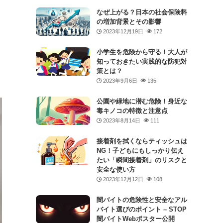
なぜ上がる？日本の社会保険料
の増加背景とその影響
2023年12月19日
172
小学生を危険から守る！大人が
知っておきたい実践的な防犯対
策とは？
2023年9月6日
135
公園や緑地に潜む危険！身近な
毒キノコの特徴と注意点
2023年8月14日
111
接着剤を拭くならティッシュは
NG！子どもにもしっかり伝え
たい「瞬間接着剤」のリスクと
安全な使い方
2023年12月12日
108
闇バイトの危険性と安全なアル
バイト選びのポイント – STOP
闇バイトWebポスター公開