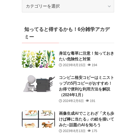
カ
テ
ゴ
リ
知ってると得するかも！6分雑学アカデ
ー
ミー
身近な毒草に注意！知っておき
たい危険性と対策
2023年8月15日
194
コンビニ格安コピーはミニスト
ップの5円コピーがおすすめ！
お得で便利な利用方法を解説
（2024年1月）
2024年2月6日
191
画像生成AIでことわざ「犬も歩
けば棒に当たる」の絵を描いて
みた−話題のAIを知ろう
2023年8月13日
175