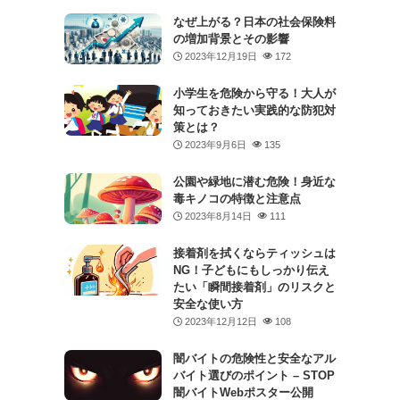
なぜ上がる？日本の社会保険料
の増加背景とその影響
2023年12月19日
172
小学生を危険から守る！大人が
知っておきたい実践的な防犯対
策とは？
2023年9月6日
135
公園や緑地に潜む危険！身近な
毒キノコの特徴と注意点
2023年8月14日
111
接着剤を拭くならティッシュは
NG！子どもにもしっかり伝え
たい「瞬間接着剤」のリスクと
安全な使い方
2023年12月12日
108
闇バイトの危険性と安全なアル
バイト選びのポイント – STOP
闇バイトWebポスター公開