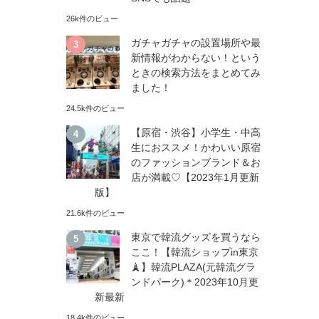
26k件のビュー
ガチャガチャの設置場所や最
新情報がわからない！という
ときの検索方法をまとめてみ
ました！
24.5k件のビュー
【原宿・渋谷】小学生・中高
生におススメ！かわいい原宿
のファッションブランド＆お
店が満載♡【2023年1月更新
版】
21.6k件のビュー
東京で韓流グッズを買うなら
ここ！【韓流ショップin東京
🗼】韓流PLAZA(元韓流グラ
ンドパーク)＊2023年10月更
新最新
18.4k件のビュー