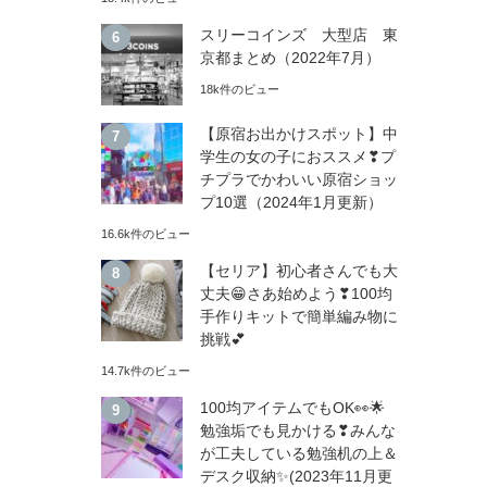
スリーコインズ 大型店 東
京都まとめ（2022年7月）
18k件のビュー
【原宿お出かけスポット】中
学生の女の子におススメ❣プ
チプラでかわいい原宿ショッ
プ10選（2024年1月更新）
16.6k件のビュー
【セリア】初心者さんでも大
丈夫😁さあ始めよう❣100均
手作りキットで簡単編み物に
挑戦💕
14.7k件のビュー
100均アイテムでもOK👀🌟
勉強垢でも見かける❣みんな
が工夫している勉強机の上＆
デスク収納✨(2023年11月更