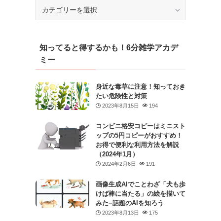
カ
テ
ゴ
リ
知ってると得するかも！6分雑学アカデ
ー
ミー
身近な毒草に注意！知っておき
たい危険性と対策
2023年8月15日
194
コンビニ格安コピーはミニスト
ップの5円コピーがおすすめ！
お得で便利な利用方法を解説
（2024年1月）
2024年2月6日
191
画像生成AIでことわざ「犬も歩
けば棒に当たる」の絵を描いて
みた−話題のAIを知ろう
2023年8月13日
175