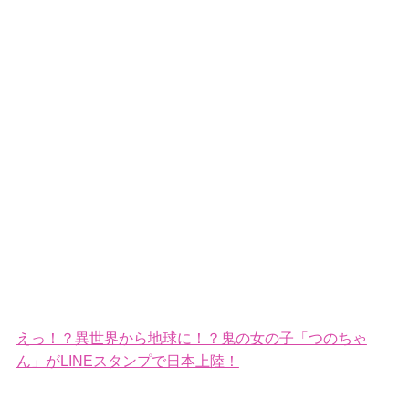
えっ！？異世界から地球に！？鬼の女の子「つのちゃ
ん」がLINEスタンプで日本上陸！