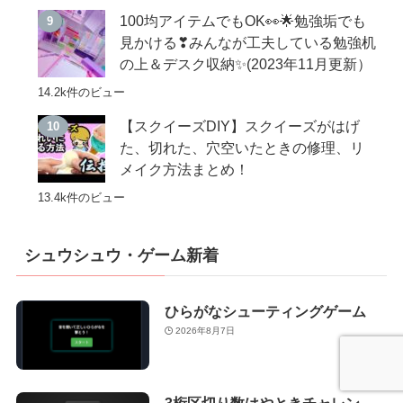
100均アイテムでもOK👀🌟勉強垢でも
見かける❣みんなが工夫している勉強机
の上＆デスク収納✨(2023年11月更新）
14.2k件のビュー
【スクイーズDIY】スクイーズがはげ
た、切れた、穴空いたときの修理、リ
メイク方法まとめ！
13.4k件のビュー
シュウシュウ・ゲーム新着
ひらがなシューティングゲーム
2026年8月7日
3桁区切り数はやときチャレン