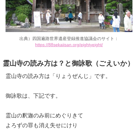
出典）四国遍路世界遺産登録推進協議会のサイト：
https://88sekaiisan.org/eightyeight/
霊山寺の読み方は？と
御詠歌
（ごえいか）
霊山寺の読み方は「りょうぜんじ」です。
御詠歌は、下記です。
霊山の釈迦のみ前にめぐりきて
よろずの罪も消え失せにけり