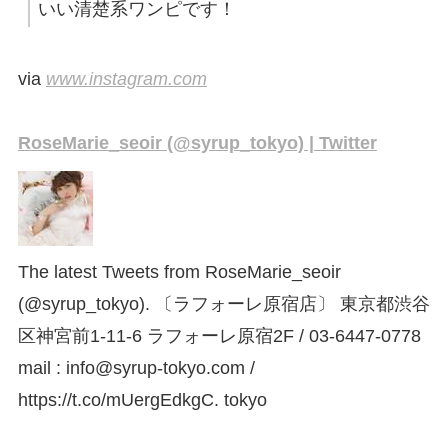
いい清楚系ワンピです！
via
www.instagram.com
RoseMarie_seoir (@syrup_tokyo) | Twitter
The latest Tweets from RoseMarie_seoir
(@syrup_tokyo). 〔ラフォーレ原宿店〕 東京都渋谷
区神宮前1-11-6 ラフォーレ原宿2F / 03-6447-0778
mail : info@syrup-tokyo.com /
https://t.co/mUergEdkgC. tokyo