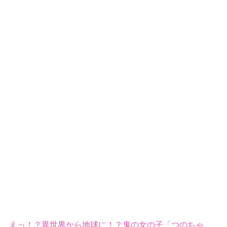
えっ！？異世界から地球に！？鬼の女の子「つのちゃ