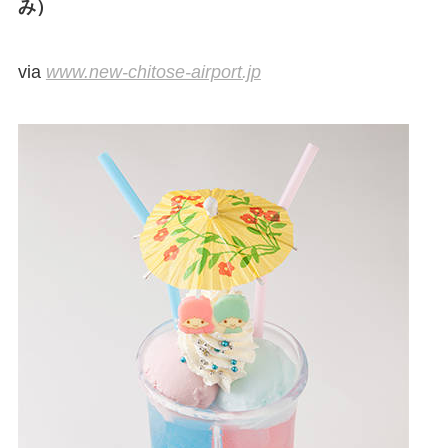
み）
via
www.new-chitose-airport.jp