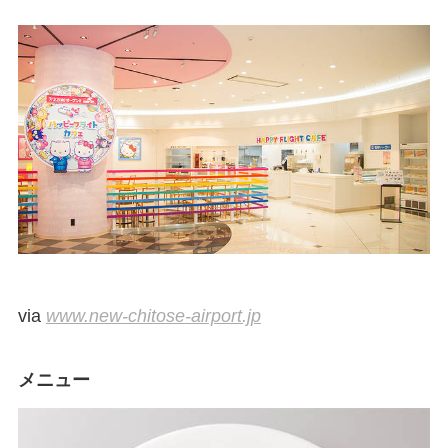
via
www.new-chitose-airport.jp
メニュー