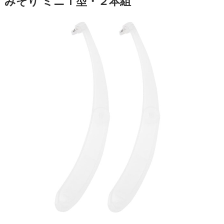
みそり ミニＴ型・２本組