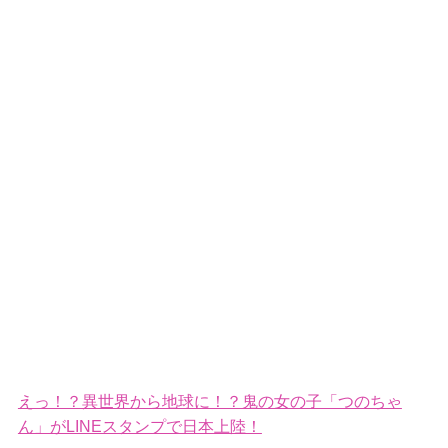
えっ！？異世界から地球に！？鬼の女の子「つのちゃ
ん」がLINEスタンプで日本上陸！