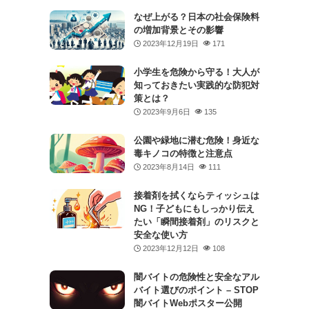
なぜ上がる？日本の社会保険料
の増加背景とその影響
2023年12月19日
171
小学生を危険から守る！大人が
知っておきたい実践的な防犯対
策とは？
2023年9月6日
135
公園や緑地に潜む危険！身近な
毒キノコの特徴と注意点
2023年8月14日
111
接着剤を拭くならティッシュは
NG！子どもにもしっかり伝え
ラ
たい「瞬間接着剤」のリスクと
安全な使い方
2023年12月12日
108
闇バイトの危険性と安全なアル
バイト選びのポイント – STOP
闇バイトWebポスター公開