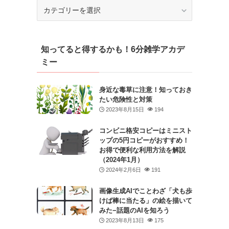
カ
テ
ゴ
リ
知ってると得するかも！6分雑学アカデ
ー
ミー
身近な毒草に注意！知っておき
たい危険性と対策
2023年8月15日
194
コンビニ格安コピーはミニスト
ップの5円コピーがおすすめ！
お得で便利な利用方法を解説
（2024年1月）
2024年2月6日
191
画像生成AIでことわざ「犬も歩
けば棒に当たる」の絵を描いて
みた−話題のAIを知ろう
2023年8月13日
175