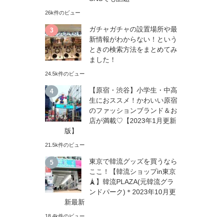
26k件のビュー
ガチャガチャの設置場所や最
新情報がわからない！という
ときの検索方法をまとめてみ
ました！
24.5k件のビュー
【原宿・渋谷】小学生・中高
生におススメ！かわいい原宿
のファッションブランド＆お
店が満載♡【2023年1月更新
版】
21.5k件のビュー
東京で韓流グッズを買うなら
ここ！【韓流ショップin東京
🗼】韓流PLAZA(元韓流グラ
ンドパーク)＊2023年10月更
新最新
18.4k件のビュー