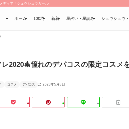
LSメディア「シュウシュウガール」
ホーム
100均
新着
星占い・星読み
シュウシュウ
レ2020🎄憧れのデパコスの限定コスメ
2023年5月8日
年
コスメ
デパコス