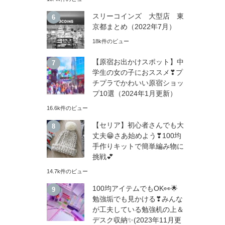
スリーコインズ 大型店 東
京都まとめ（2022年7月）
18k件のビュー
【原宿お出かけスポット】中
学生の女の子におススメ❣プ
チプラでかわいい原宿ショッ
プ10選（2024年1月更新）
16.6k件のビュー
【セリア】初心者さんでも大
丈夫😁さあ始めよう❣100均
手作りキットで簡単編み物に
挑戦💕
14.7k件のビュー
100均アイテムでもOK👀🌟
勉強垢でも見かける❣みんな
が工夫している勉強机の上＆
デスク収納✨(2023年11月更