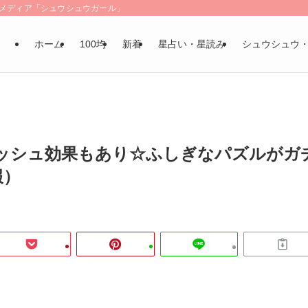
LSメディア「シュウシュウガール」
ホーム
100均
新着
星占い・星読み
シュウシュウ
ッシュ効果もあり☆ふしぎなパズルがガ
報）