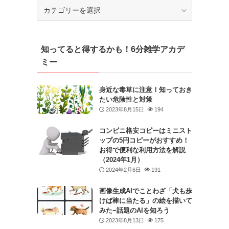
カ
テ
ゴ
リ
知ってると得するかも！6分雑学アカデ
ー
ミー
身近な毒草に注意！知っておき
たい危険性と対策
2023年8月15日
194
コンビニ格安コピーはミニスト
ップの5円コピーがおすすめ！
お得で便利な利用方法を解説
（2024年1月）
2024年2月6日
191
画像生成AIでことわざ「犬も歩
けば棒に当たる」の絵を描いて
みた−話題のAIを知ろう
2023年8月13日
175