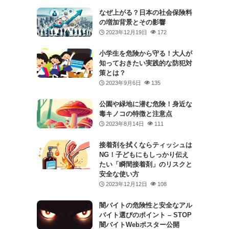
なぜ上がる？日本の社会保険料
の増加背景とその影響
2023年12月19日
172
小学生を危険から守る！大人が
知っておきたい実践的な防犯対
策とは？
2023年9月6日
135
公園や緑地に潜む危険！身近な
毒キノコの特徴と注意点
2023年8月14日
111
接着剤を拭くならティッシュは
NG！子どもにもしっかり伝え
たい「瞬間接着剤」のリスクと
安全な使い方
2023年12月12日
108
闇バイトの危険性と安全なアル
バイト選びのポイント – STOP
闇バイトWebポスター公開