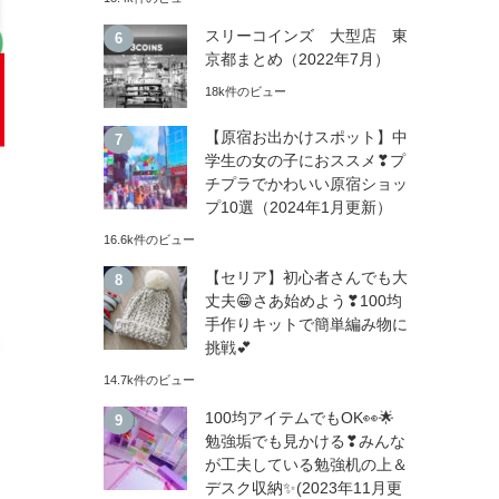
スリーコインズ 大型店 東
京都まとめ（2022年7月）
18k件のビュー
【原宿お出かけスポット】中
学生の女の子におススメ❣プ
チプラでかわいい原宿ショッ
プ10選（2024年1月更新）
16.6k件のビュー
【セリア】初心者さんでも大
丈夫😁さあ始めよう❣100均
手作りキットで簡単編み物に
挑戦💕
14.7k件のビュー
100均アイテムでもOK👀🌟
勉強垢でも見かける❣みんな
が工夫している勉強机の上＆
デスク収納✨(2023年11月更