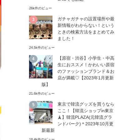
26k件のビュー
ガチャガチャの設置場所や最
新情報がわからない！という
ときの検索方法をまとめてみ
ました！
24.5k件のビュー
【原宿・渋谷】小学生・中高
生におススメ！かわいい原宿
のファッションブランド＆お
店が満載♡【2023年1月更新
版】
21.6k件のビュー
東京で韓流グッズを買うなら
ここ！【韓流ショップin東京
🗼】韓流PLAZA(元韓流グラ
ンドパーク)＊2023年10月更
新最新
18.4k件のビュー